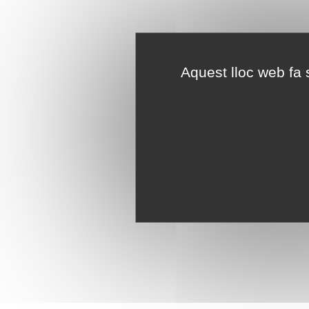
Aquest lloc web fa s