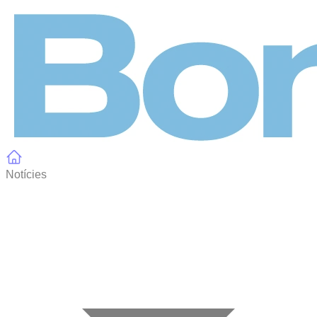
Panell de gestió de galetes
Notícies