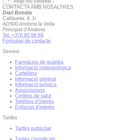
Afegir nou comentari
CONTACTA AMB NOSALTRES
Diari Bondia
Callaueta, 4, 1r
AD500 Andorra la Vella
Principat d'Andorra
Tel. +376 80 88 88
Formulari de contacte
Serveis
Farmàcies de guàrdia
Informació meteorològica
Cartellera
Informació general
Informació turística
Associacions
Centres de salut
Telèfons d'interès
Enllaços d'interés
Tarifes
Tarifes publicitat
Tarifes classificats