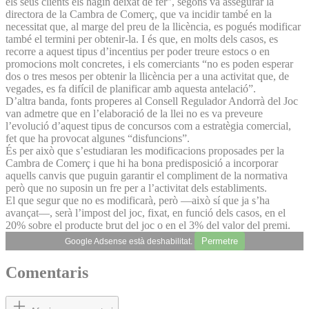
els seus clients els hagin deixat de fer”, segons va assegurar la
directora de la Cambra de Comerç, que va incidir també en la
necessitat que, al marge del preu de la llicència, es pogués modificar
també el termini per obtenir-la. I és que, en molts dels casos, es
recorre a aquest tipus d’incentius per poder treure estocs o en
promocions molt concretes, i els comerciants “no es poden esperar
dos o tres mesos per obtenir la llicència per a una activitat que, de
vegades, es fa difícil de planificar amb aquesta antelació”.
D’altra banda, fonts properes al Consell Regulador Andorrà del Joc
van admetre que en l’elaboració de la llei no es va preveure
l’evolució d’aquest tipus de concursos com a estratègia comercial,
fet que ha provocat algunes “disfuncions”.
És per això que s’estudiaran les modificacions proposades per la
Cambra de Comerç i que hi ha bona predisposició a incorporar
aquells canvis que puguin garantir el compliment de la normativa
però que no suposin un fre per a l’activitat dels establiments.
El que segur que no es modificarà, però —això sí que ja s’ha
avançat—, serà l’impost del joc, fixat, en funció dels casos, en el
20% sobre el producte brut del joc o en el 3% del valor del premi.
Permetre
Google Adsense està deshabilitat.
Comentaris