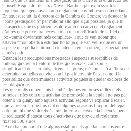
reunió que va mantenir una delegació de la CCIS amb el director del
Consell Regulador del Joc, Xavier Bardina, per expressar-li la
inquietud que generava el nou reglament en nombrosos comerciants.
En aquest sentit, la directora de la Cambra de Comerç va destacar la
“bona predisposició” per millorar allò que sigui possible, ja que hi
ha aspectes que es podrien resoldre amb un canvi en el reglament i
d’altres que per contra necessitarien una modificació de la Llei del
joc –tràmit òbviament més complicat–, i que es van trobar que
estaven “molt oberts a estudiar-ho tot ja que van veure que era un
aspecte que podia tenir molta incidència en el comerç”, especialment
el més petit.
Quant a les preocupacions mostrades i aspectes susceptibles de
millora, girarien a l’entorn de tres grans eixos, com són la
simplificació dels terminis, llicències i preus; més precisió a l’hora de
determinar aquelles activitats on hi pot intervenir l’atzar o no, i la
possibilitat que determinades activitats poguessin quedar excloses de
les obligacions.
I és que molts comerciants i també algunes empreses utilitzen els
sortejos i rifes com una activitat de promoció a la venda i no pas per
obtenir un guany amb aquesta activitat, segons va explicar Escaler,
que va recordar que fins i tot en algunes ocasions l’import del regal
o del premi que s’ofereix és molt inferior al cost de la llicència per a
la realització d’aquest tipus d’activitats que preveu el reglament,
fixat en 500 euros.
“Això ha comportat que alguns establiments que fan sortejos entre