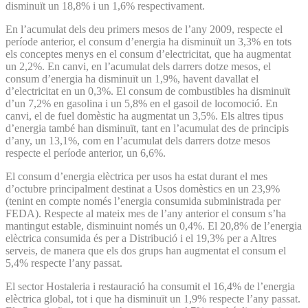
disminuït un 18,8% i un 1,6% respectivament.
En l’acumulat dels deu primers mesos de l’any 2009, respecte el
període anterior, el consum d’energia ha disminuït un 3,3% en tots
els conceptes menys en el consum d’electricitat, que ha augmentat
un 2,2%. En canvi, en l’acumulat dels darrers dotze mesos, el
consum d’energia ha disminuït un 1,9%, havent davallat el
d’electricitat en un 0,3%. El consum de combustibles ha disminuït
d’un 7,2% en gasolina i un 5,8% en el gasoil de locomoció. En
canvi, el de fuel domèstic ha augmentat un 3,5%. Els altres tipus
d’energia també han disminuït, tant en l’acumulat des de principis
d’any, un 13,1%, com en l’acumulat dels darrers dotze mesos
respecte el període anterior, un 6,6%.
El consum d’energia elèctrica per usos ha estat durant el mes
d’octubre principalment destinat a Usos domèstics en un 23,9%
(tenint en compte només l’energia consumida subministrada per
FEDA). Respecte al mateix mes de l’any anterior el consum s’ha
mantingut estable, disminuint només un 0,4%. El 20,8% de l’energia
elèctrica consumida és per a Distribució i el 19,3% per a Altres
serveis, de manera que els dos grups han augmentat el consum el
5,4% respecte l’any passat.
El sector Hostaleria i restauració ha consumit el 16,4% de l’energia
elèctrica global, tot i que ha disminuït un 1,9% respecte l’any passat.