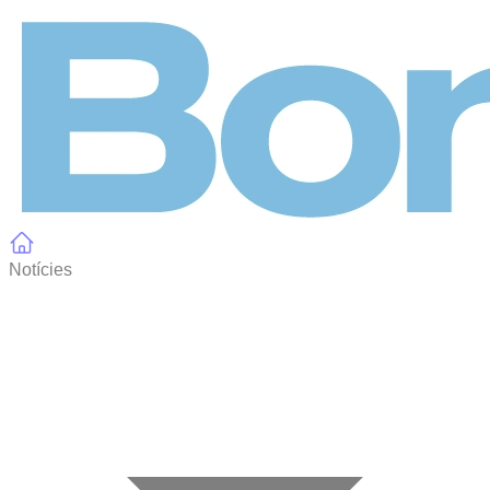
Panell de gestió de galetes
Notícies