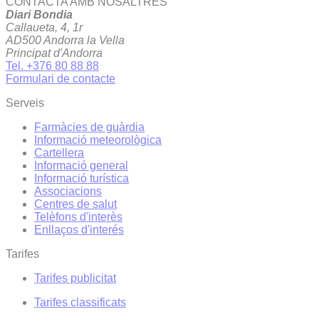
CONTACTA AMB NOSALTRES
Diari Bondia
Callaueta, 4, 1r
AD500 Andorra la Vella
Principat d'Andorra
Tel. +376 80 88 88
Formulari de contacte
Serveis
Farmàcies de guàrdia
Informació meteorològica
Cartellera
Informació general
Informació turística
Associacions
Centres de salut
Telèfons d'interès
Enllaços d'interés
Tarifes
Tarifes publicitat
Tarifes classificats