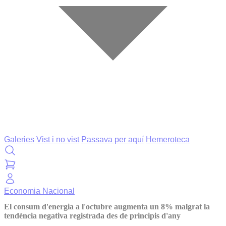
Galeries
Vist i no vist
Passava per aquí
Hemeroteca
Economia
Nacional
El consum d'energia a l'octubre augmenta un 8% malgrat la
tendència negativa registrada des de principis d'any