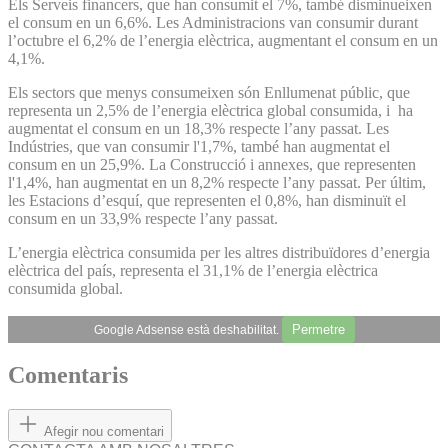
Els Serveis financers, que han consumit el 7%, també disminueixen
el consum en un 6,6%. Les Administracions van consumir durant
l’octubre el 6,2% de l’energia elèctrica, augmentant el consum en un
4,1%.
Els sectors que menys consumeixen són Enllumenat públic, que
representa un 2,5% de l’energia elèctrica global consumida, i ha
augmentat el consum en un 18,3% respecte l’any passat. Les
Indústries, que van consumir l'1,7%, també han augmentat el
consum en un 25,9%. La Construcció i annexes, que representen
l'1,4%, han augmentat en un 8,2% respecte l’any passat. Per últim,
les Estacions d’esquí, que representen el 0,8%, han disminuït el
consum en un 33,9% respecte l’any passat.
L’energia elèctrica consumida per les altres distribuïdores d’energia
elèctrica del país, representa el 31,1% de l’energia elèctrica
consumida global.
Permetre
Google Adsense està deshabilitat.
Comentaris
Afegir nou comentari