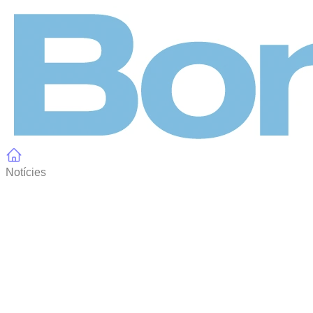
Panell de gestió de galetes
Notícies