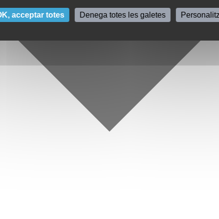
K, acceptar totes
Denega totes les galetes
Personalit