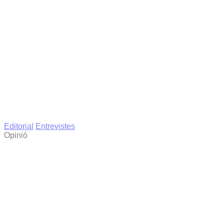
Editorial
Entrevistes
Opinió