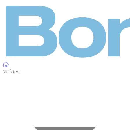
Panell de gestió de galetes
Notícies