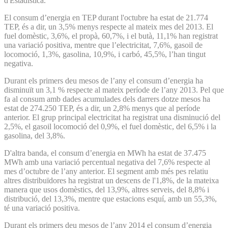
d'Estadística.
El consum d’energia en TEP durant l'octubre ha estat de 21.774
TEP, és a dir, un 3,5% menys respecte al mateix mes del 2013. El
fuel domèstic, 3,6%, el propà, 60,7%, i el butà, 11,1% han registrat
una variació positiva, mentre que l’electricitat, 7,6%, gasoil de
locomoció, 1,3%, gasolina, 10,9%, i carbó, 45,5%, l’han tingut
negativa.
Durant els primers deu mesos de l’any el consum d’energia ha
disminuït un 3,1 % respecte al mateix període de l’any 2013. Pel que
fa al consum amb dades acumulades dels darrers dotze mesos ha
estat de 274.250 TEP, és a dir, un 2,8% menys que al període
anterior. El grup principal electricitat ha registrat una disminució del
2,5%, el gasoil locomoció del 0,9%, el fuel domèstic, del 6,5% i la
gasolina, del 3,8%.
D'altra banda, el consum d’energia en MWh ha estat de 37.475
MWh amb una variació percentual negativa del 7,6% respecte al
mes d’octubre de l’any anterior. El segment amb més pes relatiu
altres distribuïdores ha registrat un descens de l'1,8%, de la mateixa
manera que usos domèstics, del 13,9%, altres serveis, del 8,8% i
distribució, del 13,3%, mentre que estacions esquí, amb un 55,3%,
té una variació positiva.
Durant els primers deu mesos de l’any 2014 el consum d’energia