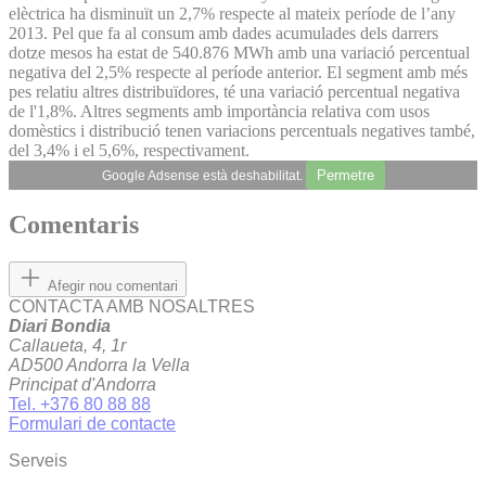
elèctrica ha disminuït un 2,7% respecte al mateix període de l’any
2013. Pel que fa al consum amb dades acumulades dels darrers
dotze mesos ha estat de 540.876 MWh amb una variació percentual
negativa del 2,5% respecte al període anterior. El segment amb més
pes relatiu altres distribuïdores, té una variació percentual negativa
de l'1,8%. Altres segments amb importància relativa com usos
domèstics i distribució tenen variacions percentuals negatives també,
del 3,4% i el 5,6%, respectivament.
Permetre
Google Adsense està deshabilitat.
Comentaris
Afegir nou comentari
CONTACTA AMB NOSALTRES
Diari Bondia
Callaueta, 4, 1r
AD500 Andorra la Vella
Principat d'Andorra
Tel. +376 80 88 88
Formulari de contacte
Serveis