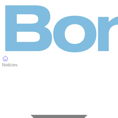
Panell de gestió de galetes
Notícies