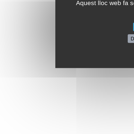
Aquest lloc web fa se
D