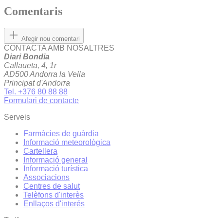
Comentaris
Afegir nou comentari
CONTACTA AMB NOSALTRES
Diari Bondia
Callaueta, 4, 1r
AD500 Andorra la Vella
Principat d'Andorra
Tel. +376 80 88 88
Formulari de contacte
Serveis
Farmàcies de guàrdia
Informació meteorològica
Cartellera
Informació general
Informació turística
Associacions
Centres de salut
Telèfons d'interès
Enllaços d'interés