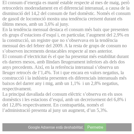
El consum d’energia es manté estable respecte al mes de maig, però
retrocedeix moderadament en el diferencial interanual, a causa de la
disminució del 14,2 del consum de fuel domèstic. Només el consum
de gasoil de locomoció mostra una tendència creixent durant els
últims mesos, amb un 3,6% al juny.
En la tendència mensual destaca el consum més baix que presenten
els grups d’estacions d’esquí i, en particular, l’augment del 2,9% en
la construcció, un registre que no s’observava en la tendència
mensual des del febrer del 2009. A la resta de grups de consum no
s’observen increments destacables respecte al mes anterior.
El consum d’electricitat és el que ha presentat més estabilitat durant
els darrers mesos, amb llindars lleugerament inferiors als dels dos
anys precedents. Així, en la referència interanual s’observa un
lleuger retrocés de l’1,4%. Tot i que encara en valors negatius, la
construcció i la indústria presenten els diferencials interanuals més
baixos del darrer any i mig, amb un 1,1% i un 2,8% negatius,
respectivament.
La principal davallada del consum elèctric s’observa en els usos
domèstics i les estacions d’esquí, amb un decreixement del 6,8% i
del 12,8% respectivament. En contrapartida, només el
l’administració presenta al juny un augment, d’un 5,3%.
Permetre
Google Adsense està deshabilitat.