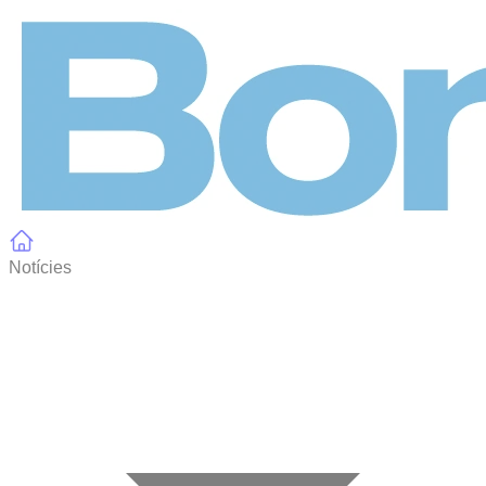
Panell de gestió de galetes
Notícies