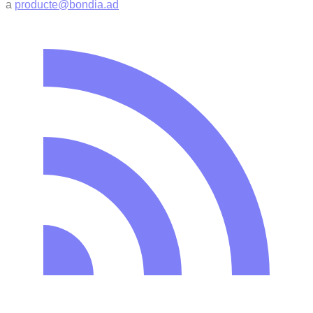
a
producte@bondia.ad