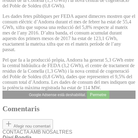
residus de la Comella (1,3 GWh) i la nova central de cogeneració
del Poble de Soldeu (0,8 GWh).
Les dades fetes públiques per FEDA aquest dimecres mostren que el
consum elèctric d’Andorra durant el mes de febrer ha estat de 55,4
GWh, xifra que suposa una reducció del 5,8% respecte al mateix
mes de l’any 2016. D’altra banda, el consum acumulat durant
aquests dos primers mesos de 2017 ha estat de 123,1 GWh,
exactament la mateixa xifra que en el mateix període de l’any
passat.
Pel que fa a la producció pròpia, Andorra ha generat 5,3 GWh entre
la central hidràulica de FEDA (3,2 GWh), el centre de tractament de
residus de la Comella (1,3 GWh) i la nova central de cogeneració
del Poble de Soldeu (0,8 GWh), dades que representen el 9,5% del
consum total d’Andorra. Les dades de consum del mes indiquen que
la potència màxima registrada ha estat de 114 MW.
Permetre
Google Adsense està deshabilitat.
Comentaris
Afegir nou comentari
CONTACTA AMB NOSALTRES
Diari Bondia