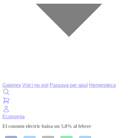
Galeries
Vist i no vist
Passava per aquí
Hemeroteca
Economia
El consum elèctric baixa un 5,8% al febrer