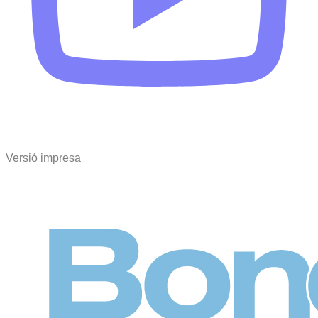
Versió impresa