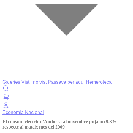
Galeries
Vist i no vist
Passava per aquí
Hemeroteca
Economia
Nacional
El consum elèctric d'Andorra al novembre puja un 9,3%
respecte al mateix mes del 2009