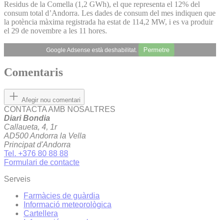
Residus de la Comella (1,2 GWh), el que representa el 12% del
consum total d’Andorra. Les dades de consum del mes indiquen que
la potència màxima registrada ha estat de 114,2 MW, i es va produir
el 29 de novembre a les 11 hores.
Permetre
Google Adsense està deshabilitat.
Comentaris
Afegir nou comentari
CONTACTA AMB NOSALTRES
Diari Bondia
Callaueta, 4, 1r
AD500 Andorra la Vella
Principat d'Andorra
Tel. +376 80 88 88
Formulari de contacte
Serveis
Farmàcies de guàrdia
Informació meteorològica
Cartellera