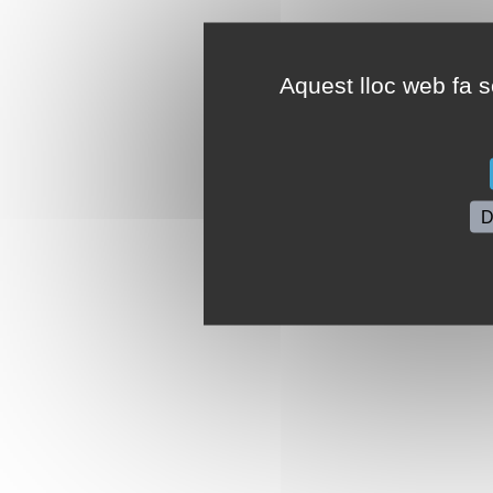
Aquest lloc web fa se
D