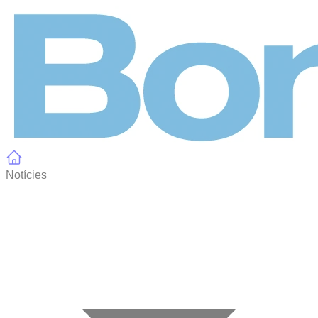
Panell de gestió de galetes
Notícies