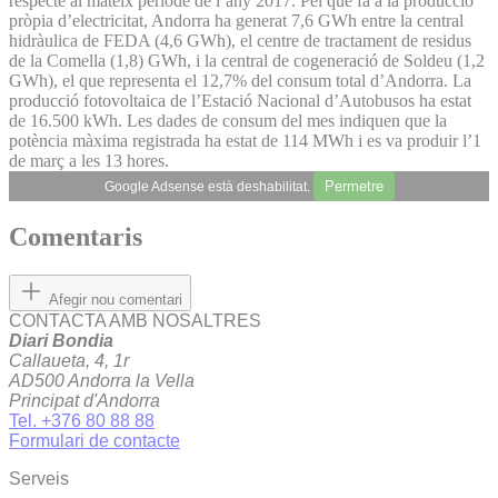
respecte al mateix període de l’any 2017. Pel que fa a la producció
pròpia d’electricitat, Andorra ha generat 7,6 GWh entre la central
hidràulica de FEDA (4,6 GWh), el centre de tractament de residus
de la Comella (1,8) GWh, i la central de cogeneració de Soldeu (1,2
GWh), el que representa el 12,7% del consum total d’Andorra. La
producció fotovoltaica de l’Estació Nacional d’Autobusos ha estat
de 16.500 kWh. Les dades de consum del mes indiquen que la
potència màxima registrada ha estat de 114 MWh i es va produir l’1
de març a les 13 hores.
Permetre
Google Adsense està deshabilitat.
Comentaris
Afegir nou comentari
CONTACTA AMB NOSALTRES
Diari Bondia
Callaueta, 4, 1r
AD500 Andorra la Vella
Principat d'Andorra
Tel. +376 80 88 88
Formulari de contacte
Serveis