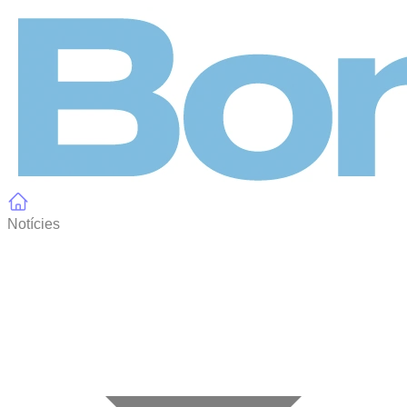
Panell de gestió de galetes
Notícies