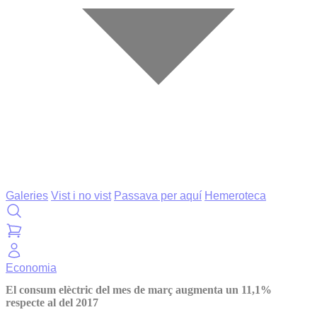
Galeries
Vist i no vist
Passava per aquí
Hemeroteca
Economia
El consum elèctric del mes de març augmenta un 11,1%
respecte al del 2017