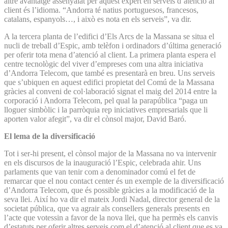
altre avantatge assenyalat per aquest expert en serveis d’atenció al
client és l’idioma. “Andorra té natius portuguesos, francesos,
catalans, espanyols…, i això es nota en els serveis”, va dir.
A la tercera planta de l’edifici d’Els Arcs de la Massana se situa el
nucli de treball d’Espic, amb telèfon i ordinadors d’última generació
per oferir tota mena d’atenció al client. La primera planta espera el
centre tecnològic del viver d’empreses com una altra iniciativa
d’Andorra Telecom, que també es presentarà en breu. Uns serveis
que s’ubiquen en aquest edifici propietat del Comú de la Massana
gràcies al conveni de col·laboració signat el maig del 2014 entre la
corporació i Andorra Telecom, pel qual la parapública “paga un
lloguer simbòlic i la parròquia rep iniciatives empresarials que li
aporten valor afegit”, va dir el cònsol major, David Baró.
El lema de la diversificació
Tot i ser-hi present, el cònsol major de la Massana no va intervenir
en els discursos de la inauguració l’Espic, celebrada ahir. Uns
parlaments que van tenir com a denominador comú el fet de
remarcar que el nou contact center és un exemple de la diversificació
d’Andorra Telecom, que és possible gràcies a la modificació de la
seva llei. Així ho va dir el mateix Jordi Nadal, director general de la
societat pública, que va agrair als consellers generals presents en
l’acte que votessin a favor de la nova llei, que ha permès els canvis
d’estatuts per oferir altres serveis com el d’atenció al client que es va