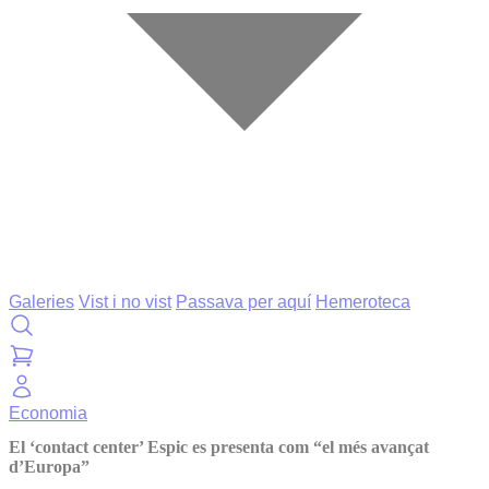
Galeries
Vist i no vist
Passava per aquí
Hemeroteca
Economia
El ‘contact center’ Espic es presenta com “el més avançat
d’Europa”