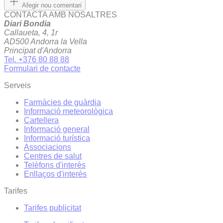
Afegir nou comentari
CONTACTA AMB NOSALTRES
Diari Bondia
Callaueta, 4, 1r
AD500 Andorra la Vella
Principat d'Andorra
Tel. +376 80 88 88
Formulari de contacte
Serveis
Farmàcies de guàrdia
Informació meteorològica
Cartellera
Informació general
Informació turística
Associacions
Centres de salut
Telèfons d'interès
Enllaços d'interés
Tarifes
Tarifes publicitat