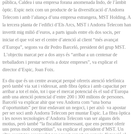
pública, Caldea i una empresa forana anomenada Indo, de l’àmbit
òptic. Espic neix com un producte de la diversificació d’Andorra
Telecom i amb l’aliança d’una empresa estrangera, MST Holding. A
la tercera planta de l’edifici d’Els Arcs, MST i Andorra Telecom han
invertit mig milió d’euros, a parts iguals entre els dos socis, per
iniciar el que vol ser el centre d’atenció al client “més avançat
d’Europa”, segons va dir Pedro Barceló, president del grup MST.
L’objectiu marcat per a dos anys és “arribar a un centenar de
treballadors i prestar serveis a dotze empreses”, va explicar el
director d’Espic, Joan Foix.
Es diu que és un centre avançat perquè ofereix atenció telefònica
però també via xat i videoxat, amb fibra òptica i amb capacitat per
arribar a tot el món, tot i que el mercat potencial és el sud d’Europa
amb una atenció potencial d’entre 200 i 300 milions de persones.
Barceló va explicar ahir que veu Andorra com “una borsa
d’oportunitats” per tirar endavant un negoci, i per això va apostar
per ser soci amb Andorra Telecom per muntar Espic. La fibra òptica
i les noves tecnologies d’Andorra Telecom van ser alguns dels
motius, però també “la fiscalitat interessant, que ens permet oferir
uns preus molt competitius”, va explicar el president d’MST. Un