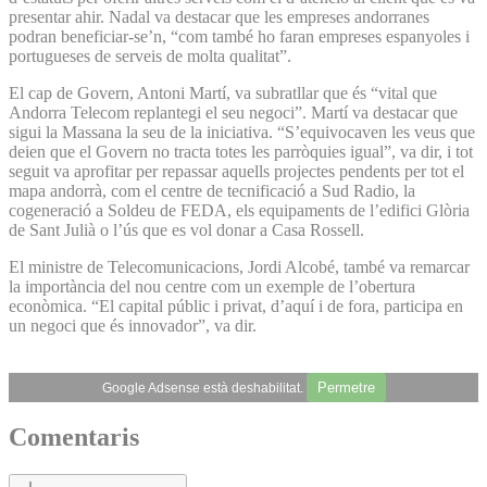
presentar ahir. Nadal va destacar que les empreses andorranes
podran beneficiar-se’n, “com també ho faran empreses espanyoles i
portugueses de serveis de molta qualitat”.
El cap de Govern, Antoni Martí, va subratllar que és “vital que
Andorra Telecom replantegi el seu negoci”. Martí va destacar que
sigui la Massana la seu de la iniciativa. “S’equivocaven les veus que
deien que el Govern no tracta totes les parròquies igual”, va dir, i tot
seguit va aprofitar per repassar aquells projectes pendents per tot el
mapa andorrà, com el centre de tecnificació a Sud Radio, la
cogeneració a Soldeu de FEDA, els equipaments de l’edifici Glòria
de Sant Julià o l’ús que es vol donar a Casa Rossell.
El ministre de Telecomunicacions, Jordi Alcobé, també va remarcar
la importància del nou centre com un exemple de l’obertura
econòmica. “El capital públic i privat, d’aquí i de fora, participa en
un negoci que és innovador”, va dir.
Permetre
Google Adsense està deshabilitat.
Comentaris