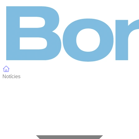
Panell de gestió de galetes
Notícies