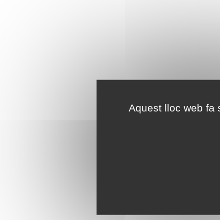
Aquest lloc web fa s