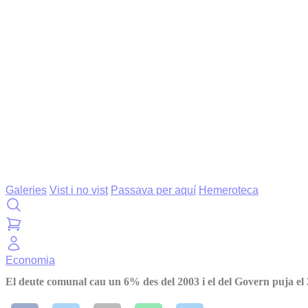
Galeries
Vist i no vist
Passava per aquí
Hemeroteca
Economia
El deute comunal cau un 6% des del 2003 i el del Govern puja e