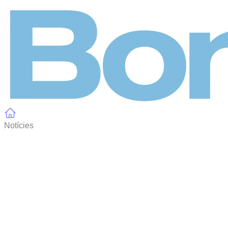
Panell de gestió de galetes
Notícies