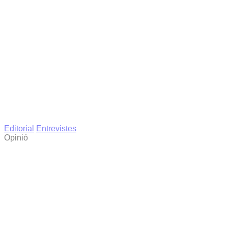
Editorial
Entrevistes
Opinió