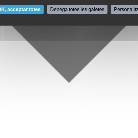
K, acceptar totes
Denega totes les galetes
Personalit