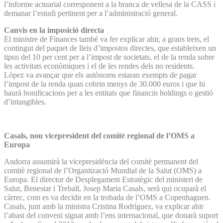
l’informe actuarial corresponent a la branca de vellesa de la CASS i
demanar l’estudi pertinent per a l’administració general.
Canvis en la imposició directa
El ministre de Finances també va fer explicar ahir, a grans trets, el
contingut del paquet de lleis d’impostos directes, que estableixen un
tipus del 10 per cent per a l’impost de societats, el de la renda sobre
les activitats econòmiques i el de les rendes dels no residents.
López va avançar que els autònoms estaran exempts de pagar
l’impost de la renda quan cobrin menys de 30.000 euros i que hi
haurà bonificacions per a les entitats que financin holdings o gestió
d’intangibles.
Casals, nou vicepresident del comitè regional de l’OMS a
Europa
Andorra assumirà la vicepresidència del comitè permanent del
comitè regional de l’Organització Mundial de la Salut (OMS) a
Europa. El director de Desplegament Estratègic del ministeri de
Salut, Benestar i Treball, Josep Maria Casals, serà qui ocuparà el
càrrec, com es va decidir en la trobada de l’OMS a Copenhaguen.
Casals, junt amb la ministra Cristina Rodríguez, va explicar ahir
l’abast del conveni signat amb l’ens internacional, que donarà suport