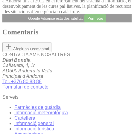
a Andorra fins al 2012 en el reforçament del sistema d’informació, el
desenvolupament de les cures pal·liatives, la planificació de recursos
i les situacions d’emergència o catàstrofe.
Permetre
Google Adsense està deshabilitat.
Comentaris
Afegir nou comentari
CONTACTA AMB NOSALTRES
Diari Bondia
Callaueta, 4, 1r
AD500 Andorra la Vella
Principat d'Andorra
Tel. +376 80 88 88
Formulari de contacte
Serveis
Farmàcies de guàrdia
Informació meteorològica
Cartellera
Informació general
Informació turística