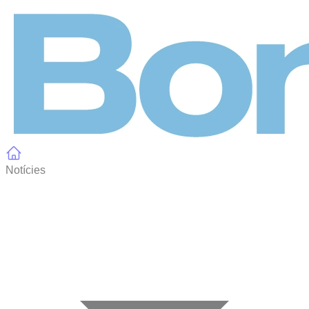
Panell de gestió de galetes
Notícies