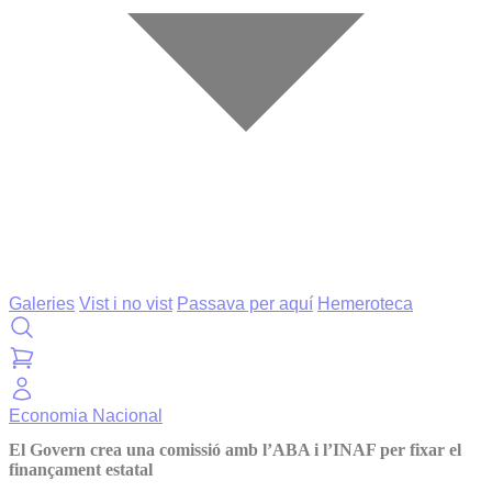
Galeries
Vist i no vist
Passava per aquí
Hemeroteca
Economia
Nacional
El Govern crea una comissió amb l’ABA i l’INAF per fixar el
finançament estatal