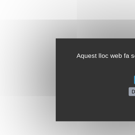
Aquest lloc web fa se
D