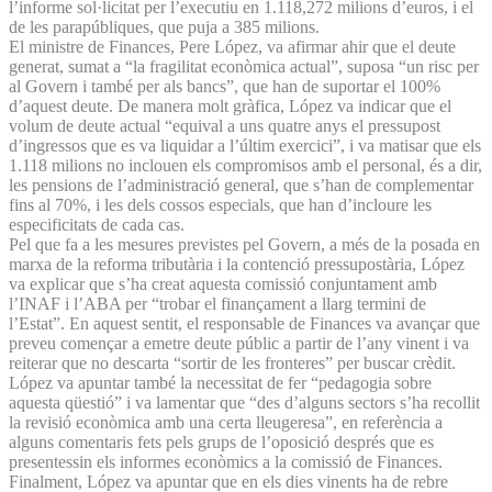
l’informe sol·licitat per l’executiu en 1.118,272 milions d’euros, i el
de les parapúbliques, que puja a 385 milions.
El ministre de Finances, Pere López, va afirmar ahir que el deute
generat, sumat a “la fragilitat econòmica actual”, suposa “un risc per
al Govern i també per als bancs”, que han de suportar el 100%
d’aquest deute. De manera molt gràfica, López va indicar que el
volum de deute actual “equival a uns quatre anys el pressupost
d’ingressos que es va liquidar a l’últim exercici”, i va matisar que els
1.118 milions no inclouen els compromisos amb el personal, és a dir,
les pensions de l’administració general, que s’han de complementar
fins al 70%, i les dels cossos especials, que han d’incloure les
especificitats de cada cas.
Pel que fa a les mesures previstes pel Govern, a més de la posada en
marxa de la reforma tributària i la contenció pressupostària, López
va explicar que s’ha creat aquesta comissió conjuntament amb
l’INAF i l’ABA per “trobar el finançament a llarg termini de
l’Estat”. En aquest sentit, el responsable de Finances va avançar que
preveu començar a emetre deute públic a partir de l’any vinent i va
reiterar que no descarta “sortir de les fronteres” per buscar crèdit.
López va apuntar també la necessitat de fer “pedagogia sobre
aquesta qüestió” i va lamentar que “des d’alguns sectors s’ha recollit
la revisió econòmica amb una certa lleugeresa”, en referència a
alguns comentaris fets pels grups de l’oposició després que es
presentessin els informes econòmics a la comissió de Finances.
Finalment, López va apuntar que en els dies vinents ha de rebre