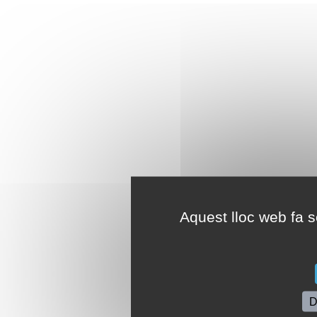
Aquest lloc web fa se
D