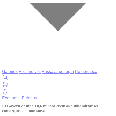
Galeries
Vist i no vist
Passava per aquí
Hemeroteca
Economia
Pirineus
El Govern destina 10,6 milions d’euros a dinamitzar les
comarques de muntanya