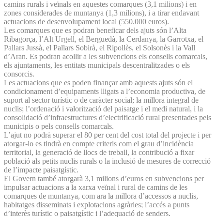
camins rurals i veïnals en aquestes comarques (3,1 milions) i en
zones considerades de muntanya (1,3 milions), i a tirar endavant
actuacions de des­envolupament local (550.000 euros).
Les comarques que es podran beneficar dels ajuts són l’Alta
Ribagorça, l’Alt Urgell, el Berguedà, la Cerdanya, la Garrotxa, el
Pallars Jussà, el Pallars Sobirà, el Ripollès, el Solsonès i la Vall
d’Aran. Es podran acollir a les subvencions els consells comarcals,
els ajuntaments, les entitats municipals descentralitzades o els
consorcis.
Les actuacions que es poden finançar amb aquests ajuts són el
condicionament d’equipaments lligats a l’economia productiva, de
suport al sector turístic o de caràcter social; la millora integral de
nuclis; l’ordenació i valorització del paisatge i el medi natural, i la
consolidació d’infraestructures d’electrificació rural presentades pels
municipis o pels consells comarcals.
L’ajut no podrà superar el 80 per cent del cost total del projecte i per
atorgar-lo es tindrà en compte criteris com el grau d’incidència
territorial, la generació de llocs de treball, la contribució a fixar
població als petits nuclis rurals o la inclusió de mesures de correcció
de l’impacte paisatgístic.
El Govern també atorgarà 3,1 milions d’euros en subvencions per
impulsar actuacions a la xarxa veïnal i rural de camins de les
comarques de muntanya, com ara la millora d’accessos a nuclis,
habitatges disseminats i explotacions agràries; l’accés a punts
d’interès turístic o paisatgístic i l’adequació de senders.