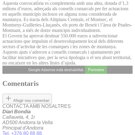
Aquesta convocatòria es complementa amb una altra, dotada d’1,3
milions d’euros, adreçada als consells comarcals per fer actuacions
en aquells municipis inclosos en alguna zona considerada de
muntanya. Es tracta dels Altiplans Centrals, el Montsec, el
Montseny-Guilleries-Lluçanès, els ports de Beseit i l’àrea de Prades-
Montsant, a més de dotze municipis individualment.
El Govern ha aprovat destinar 550.000 euros a subvencionar
actuacions que impulsin el desenvolupament local dels diferents
sectors d’activitat de les comarques i les zones de muntanya.
Aquests ajuts s’adrecen a consells comarcals i ajuntaments per
facilitar iniciatives que, per la seva tipologia o el seu abast territorial,
no encaixen en les altres línies d’ajuda.
Permetre
Google Adsense està deshabilitat.
Comentaris
Afegir nou comentari
CONTACTA AMB NOSALTRES
Diari Bondia
Callaueta, 4, 1r
AD500 Andorra la Vella
Principat d'Andorra
Tel. +376 80 88 88