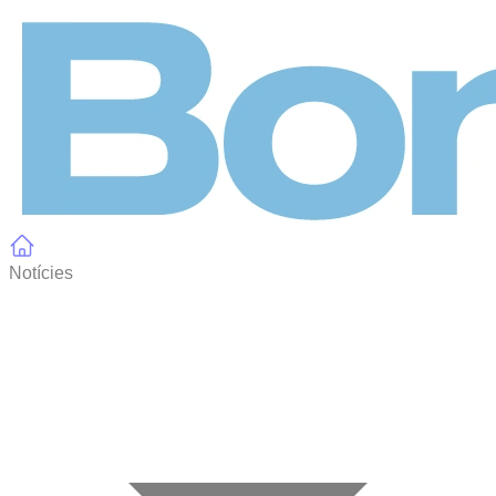
Panell de gestió de galetes
Notícies