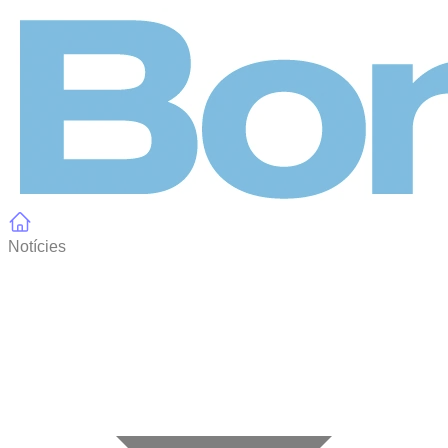
Panell de gestió de galetes
Notícies