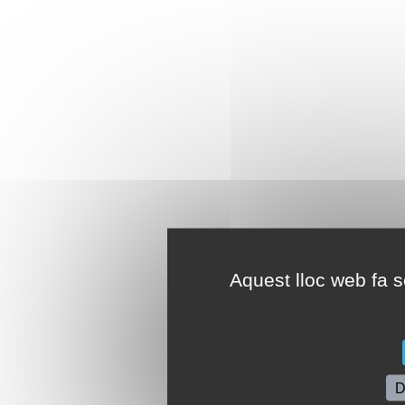
Aquest lloc web fa se
D