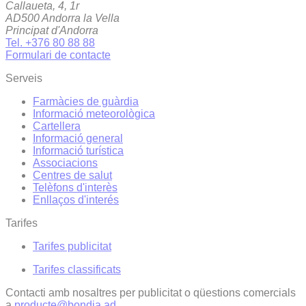
Callaueta, 4, 1r
AD500 Andorra la Vella
Principat d'Andorra
Tel. +376 80 88 88
Formulari de contacte
Serveis
Farmàcies de guàrdia
Informació meteorològica
Cartellera
Informació general
Informació turística
Associacions
Centres de salut
Telèfons d'interès
Enllaços d'interés
Tarifes
Tarifes publicitat
Tarifes classificats
Contacti amb nosaltres per publicitat o qüestions comercials
a
producte@bondia.ad