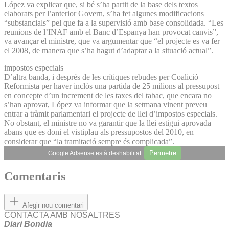
López va explicar que, si bé s’ha partit de la base dels textos
elaborats per l’anterior Govern, s’ha fet algunes modificacions
“substancials” pel que fa a la supervisió amb base consolidada. “Les
reunions de l’INAF amb el Banc d’Espanya han provocat canvis”,
va avançar el ministre, que va argumentar que “el projecte es va fer
el 2008, de manera que s’ha hagut d’adaptar a la situació actual”.
impostos especials
D’altra banda, i després de les crítiques rebudes per Coalició
Reformista per haver inclòs una partida de 25 milions al pressupost
en concepte d’un increment de les taxes del tabac, que encara no
s’han aprovat, López va informar que la setmana vinent preveu
entrar a tràmit parlamentari el projecte de llei d’impostos especials.
No obstant, el ministre no va garantir que la llei estigui aprovada
abans que es doni el vistiplau als pressupostos del 2010, en
considerar que “la tramitació sempre és complicada”.
Permetre
Google Adsense està deshabilitat.
Comentaris
Afegir nou comentari
CONTACTA AMB NOSALTRES
Diari Bondia