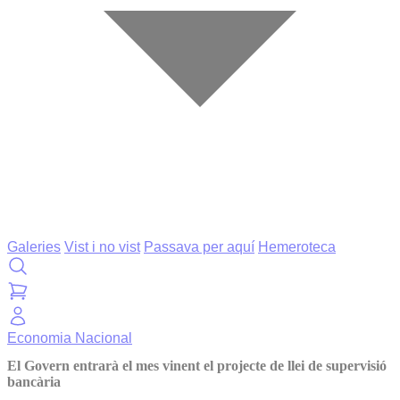
Galeries
Vist i no vist
Passava per aquí
Hemeroteca
Economia
Nacional
El Govern entrarà el mes vinent el projecte de llei de supervisió
bancària