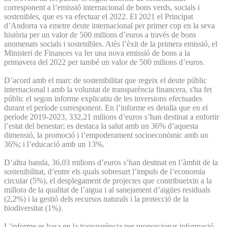
corresponent a l’emissió internacional de bons verds, socials i
sostenibles, que es va efectuar el 2022. El 2021 el Principat
d’Andorra va emetre deute internacional per primer cop en la seva
història per un valor de 500 milions d’euros a través de bons
anomenats socials i sostenibles. Atès l’èxit de la primera emissió, el
Ministeri de Finances va fer una nova emissió de bons a la
primavera del 2022 per també un valor de 500 milions d’euros.
D’acord amb el marc de sostenibilitat que regeix el deute públic
internacional i amb la voluntat de transparència financera, s'ha fet
públic el segon informe explicatiu de les inversions efectuades
durant el període corresponent. En l’informe es detalla que en el
període 2019-2023, 332,21 milions d’euros s’han destinat a enfortir
l’estat del benestar; es destaca la salut amb un 36% d’aquesta
dimensió, la promoció i l’empoderament socioeconòmic amb un
36%; i l’educació amb un 13%.
D’altra banda, 36,03 milions d’euros s’han destinat en l’àmbit de la
sostenibilitat, d’entre els quals sobresurt l’impuls de l’economia
circular (5%), el desplegament de projectes que contribueixin a la
millora de la qualitat de l’aigua i al sanejament d’aigües residuals
(2,2%) i la gestió dels recursos naturals i la protecció de la
biodiversitat (1%).
L’informe es basa en la transparència per proporcionar informació