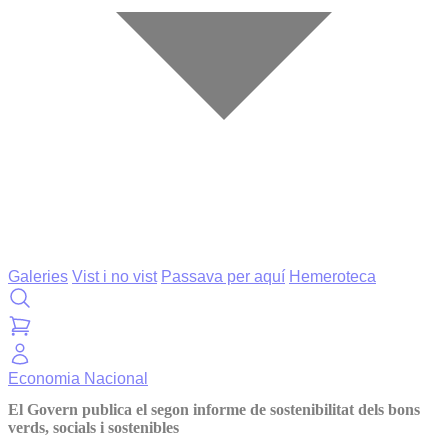
Galeries
Vist i no vist
Passava per aquí
Hemeroteca
Economia
Nacional
El Govern publica el segon informe de sostenibilitat dels bons
verds, socials i sostenibles