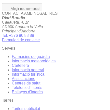
Afegir nou comentari
CONTACTA AMB NOSALTRES
Diari Bondia
Callaueta, 4, 1r
AD500 Andorra la Vella
Principat d'Andorra
Tel. +376 80 88 88
Formulari de contacte
Serveis
Farmàcies de guàrdia
Informació meteorològica
Cartellera
Informació general
Informació turística
Associacions
Centres de salut
Telèfons d'interès
Enllaços d'interés
Tarifes
Tarifes publicitat