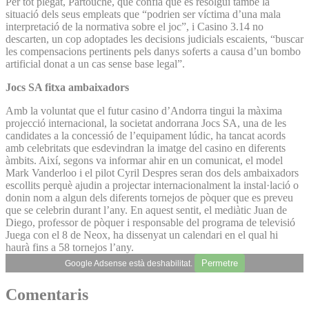
Per tot plegat, Partouche, que confia que es resolgui també la
situació dels seus empleats que “podrien ser víctima d’una mala
interpretació de la normativa sobre el joc”, i Casino 3.14 no
descarten, un cop adoptades les decisions judicials escaients, “buscar
les compensacions pertinents pels danys soferts a causa d’un bombo
artificial donat a un cas sense base legal”.
Jocs SA fitxa ambaixadors
Amb la voluntat que el futur casino d’Andorra tingui la màxima
projecció internacional, la societat andorrana Jocs SA, una de les
candidates a la concessió de l’equipament lúdic, ha tancat acords
amb celebritats que esdevindran la imatge del casino en diferents
àmbits. Així, segons va informar ahir en un comunicat, el model
Mark Vanderloo i el pilot Cyril Despres seran dos dels ambaixadors
escollits perquè ajudin a projectar internacionalment la instal·lació o
donin nom a algun dels diferents tornejos de pòquer que es preveu
que se celebrin durant l’any. En aquest sentit, el mediàtic Juan de
Diego, professor de pòquer i responsable del programa de televisió
Juega con el 8 de Neox, ha dissenyat un calendari en el qual hi
haurà fins a 58 tornejos l’any.
Permetre
Google Adsense està deshabilitat.
Comentaris