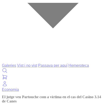
Galeries
Vist i no vist
Passava per aquí
Hemeroteca
Economia
El jutge veu Partouche com a víctima en el cas del Casino 3.14
de Canes