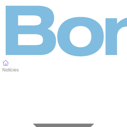
Panell de gestió de galetes
Notícies