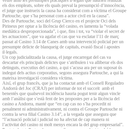
veure amb les presumptes pràctiques il·legals que haurien realitzat
els dos empleats, sobre els quals preval la presumpció d’innocència,
el jutge que instrueix la causa ha considerat com a víctima el Groupe
Partouche, que s’ha personat com a actor civil en la causa”.
Des de Partouche, soci del Grup Cierco en el projecte Oci dels
Pirineus per optar a la llicència del casino, es lamenta la “volada
mediàtica desproporcionada”, i que, fins i tot, va “violar el secret de
les actuacions”, que va agafar el cas que va esclatar l’11 de març
passat al Casino 3.14 de Canes amb una intervenció policial per un
presumpte delicte de blanqueig de capitals, evasió fiscal i apostes
il·legals.
Un cop judicialitzada la causa, el jutge encarregat del cas va
descartar els principals delictes que s’atribuïen i va alliberar els dos
detinguts, executius del casino, a qui s’acusa ara per un suposat ús
indegut dels actius corporatius, segons assegura Partouche, a qui la
mateixa investigació considera víctima.
Així, el grup francès, que ja ha contactat amb el Consell Reguladro
Andorrà del Joc (CRAJ) per informar de tot el succeït amb el
benentès que qualsevol incidència hauria pogut tenir algun vincle
amb l’anàlisi que s’està fent de les propostes per a la llicència del
casino a Andorra, manté que “en cap cas no s’ha procedit ni
penalment ni administrativament, ni contra el Groupe Partouche ni
contra la seva filial Casino 3.14”, a la vegada que assegura que
“l’actuació policial i judicial no ha afectat de cap manera ni
l’activitat del casino ni molt menys encara la del grup empresarial”.