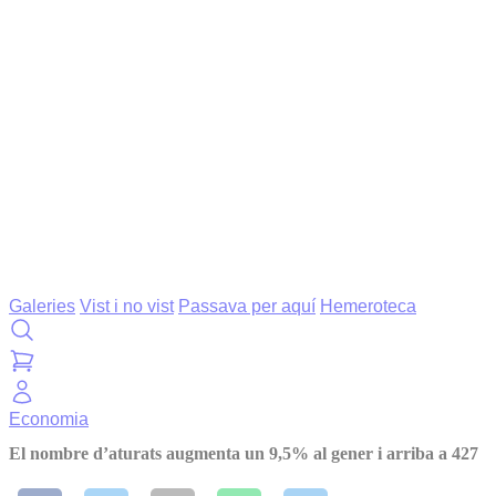
Galeries
Vist i no vist
Passava per aquí
Hemeroteca
Economia
El nombre d’aturats augmenta un 9,5% al gener i arriba a 427