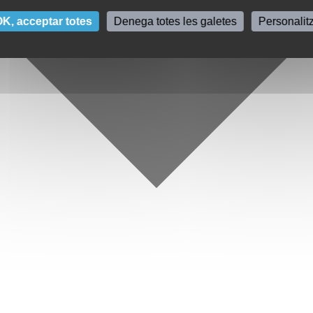
K, acceptar totes
Denega totes les galetes
Personalit