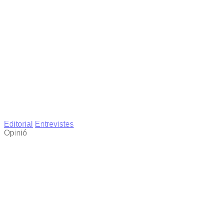
Editorial
Entrevistes
Opinió