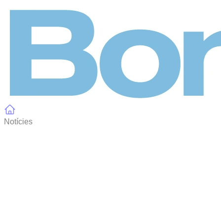
Panell de gestió de galetes
Notícies