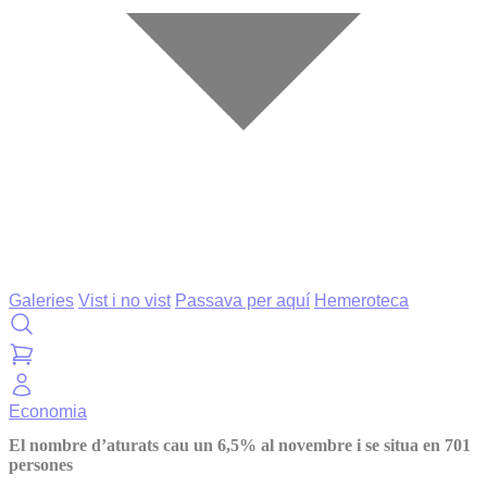
Galeries
Vist i no vist
Passava per aquí
Hemeroteca
Economia
El nombre d’aturats cau un 6,5% al novembre i se situa en 701
persones