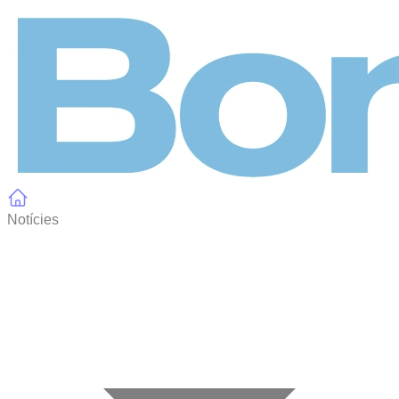
Panell de gestió de galetes
Notícies