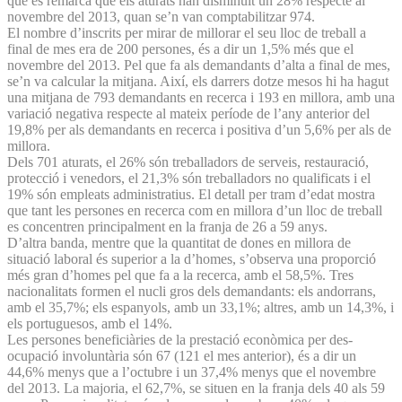
què es remarca que els aturats han disminuït un 28% respecte al
novembre del 2013, quan se’n van comptabilitzar 974.
El nombre d’inscrits per mirar de millorar el seu lloc de treball a
final de mes era de 200 persones, és a dir un 1,5% més que el
novembre del 2013. Pel que fa als demandants d’alta a final de mes,
se’n va calcular la mitjana. Així, els darrers dotze mesos hi ha hagut
una mitjana de 793 demandants en recerca i 193 en millora, amb una
variació negativa respecte al mateix període de l’any anterior del
19,8% per als demandants en recerca i positiva d’un 5,6% per als de
millora.
Dels 701 aturats, el 26% són treballadors de serveis, restauració,
protecció i venedors, el 21,3% són treballadors no qualificats i el
19% són empleats administratius. El detall per tram d’edat mostra
que tant les persones en recerca com en millora d’un lloc de treball
es concentren principalment en la franja de 26 a 59 anys.
D’altra banda, mentre que la quantitat de dones en millora de
situació laboral és superior a la d’homes, s’observa una proporció
més gran d’homes pel que fa a la recerca, amb el 58,5%. Tres
nacionalitats formen el nucli gros dels demandants: els andorrans,
amb el 35,7%; els espanyols, amb un 33,1%; altres, amb un 14,3%, i
els portuguesos, amb el 14%.
Les persones beneficiàries de la prestació econòmica per des­
ocupació involuntària són 67 (121 el mes anterior), és a dir un
44,6% menys que a l’octubre i un 37,4% menys que el novembre
del 2013. La majoria, el 62,7%, se situen en la franja dels 40 als 59