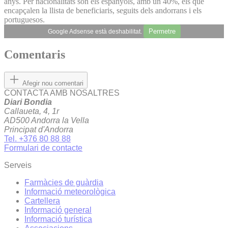
anys. Per nacionalitats són els espanyols, amb un 40%, els que
encapçalen la llista de beneficiaris, seguits dels andorrans i els
portuguesos.
Permetre
Google Adsense està deshabilitat.
Comentaris
Afegir nou comentari
CONTACTA AMB NOSALTRES
Diari Bondia
Callaueta, 4, 1r
AD500 Andorra la Vella
Principat d'Andorra
Tel. +376 80 88 88
Formulari de contacte
Serveis
Farmàcies de guàrdia
Informació meteorològica
Cartellera
Informació general
Informació turística