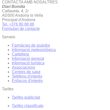
CONTACTA AMB NOSALTRES
Diari Bondia
Callaueta, 4, 1r
AD500 Andorra la Vella
Principat d'Andorra
Tel. +376 80 88 88
Formulari de contacte
Serveis
Farmàcies de guàrdia
Informació meteorològica
Cartellera
Informació general
Informació turística
Associacions
Centres de salut
Telèfons d'interès
Enllaços d'interés
Tarifes
Tarifes publicitat
Tarifes classificats