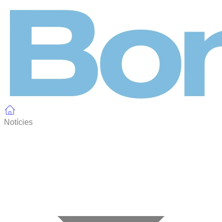
Panell de gestió de galetes
Notícies