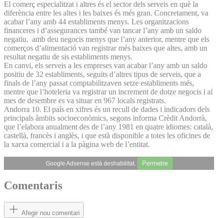
El comerç especialitzat i altres és el sector dels serveis en què la
diferència entre les altes i les baixes és més gran. Concretament, va
acabar l’any amb 44 establiments menys. Les organitzacions
financeres i d’assegurances també van tancar l’any amb un saldo
negatiu, amb deu negocis menys que l’any anterior, mentre que els
comerços d’alimentació van registrar més baixes que altes, amb un
resultat negatiu de sis establiments menys.
En canvi, els serveis a les empreses van acabar l’any amb un saldo
positiu de 32 establiments, seguits d’altres tipus de serveis, que a
finals de l’any passat comptabilitzaven setze establiments més,
mentre que l’hoteleria va registrar un increment de dotze negocis i al
mes de desembre es va situar en 967 locals registrats.
Andorra 10. El país en xifres és un recull de dades i indicadors dels
principals àmbits socioeconòmics, segons informa Crèdit Andorrà,
que l’elabora anualment des de l’any 1981 en quatre idiomes: català,
castellà, francès i anglès, i que està disponible a totes les oficines de
la xarxa comercial i a la pàgina web de l’entitat.
Permetre
Google Adsense està deshabilitat.
Comentaris
Afegir nou comentari