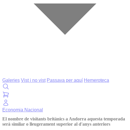
Galeries
Vist i no vist
Passava per aquí
Hemeroteca
Economia
Nacional
El nombre de visitants britànics a Andorra aquesta temporada
serà similar o lleugerament superior al d'anys anteriors