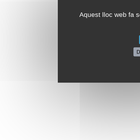
Aquest lloc web fa se
D