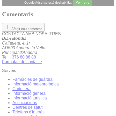
Permetre
Google Adsense està deshabilitat.
Comentaris
Afegir nou comentari
CONTACTA AMB NOSALTRES
Diari Bondia
Callaueta, 4, 1r
AD500 Andorra la Vella
Principat d'Andorra
Tel. +376 80 88 88
Formulari de contacte
Serveis
Farmàcies de guàrdia
Informació meteorològica
Cartellera
Informació general
Informació turística
Associacions
Centres de salut
Telèfons d'interès