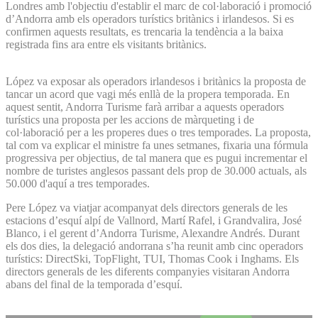
Londres amb l'objectiu d'establir el marc de col·laboració i promoció
d’Andorra amb els operadors turístics britànics i irlandesos. Si es
confirmen aquests resultats, es trencaria la tendència a la baixa
registrada fins ara entre els visitants britànics.
López va exposar als operadors irlandesos i britànics la proposta de
tancar un acord que vagi més enllà de la propera temporada. En
aquest sentit, Andorra Turisme farà arribar a aquests operadors
turístics una proposta per les accions de màrqueting i de
col·laboració per a les properes dues o tres temporades. La proposta,
tal com va explicar el ministre fa unes setmanes, fixaria una fórmula
progressiva per objectius, de tal manera que es pugui incrementar el
nombre de turistes anglesos passant dels prop de 30.000 actuals, als
50.000 d'aquí a tres temporades.
Pere López va viatjar acompanyat dels directors generals de les
estacions d’esquí alpí de Vallnord, Martí Rafel, i Grandvalira, José
Blanco, i el gerent d’Andorra Turisme, Alexandre Andrés. Durant
els dos dies, la delegació andorrana s’ha reunit amb cinc operadors
turístics: DirectSki, TopFlight, TUI, Thomas Cook i Inghams. Els
directors generals de les diferents companyies visitaran Andorra
abans del final de la temporada d’esquí.