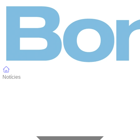
Panell de gestió de galetes
Notícies