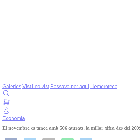
Galeries
Vist i no vist
Passava per aquí
Hemeroteca
Economia
El novembre es tanca amb 506 aturats, la millor xifra des del 200