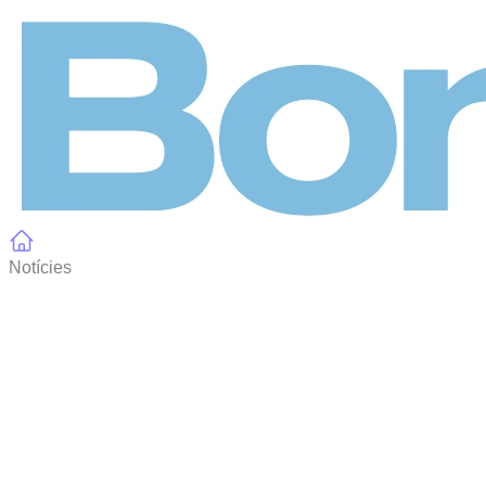
Panell de gestió de galetes
Notícies