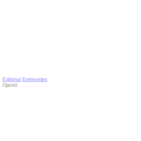
Editorial
Entrevistes
Opinió