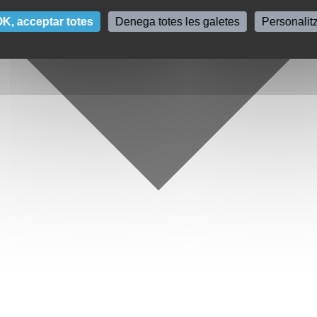
K, acceptar totes
Denega totes les galetes
Personalit