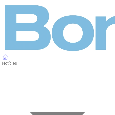
Panell de gestió de galetes
Notícies