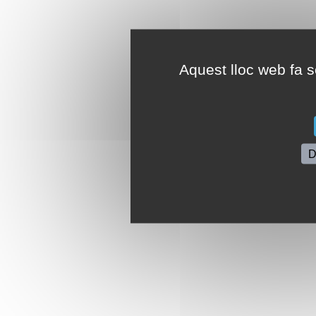
Aquest lloc web fa se
D