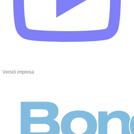
Versió impresa