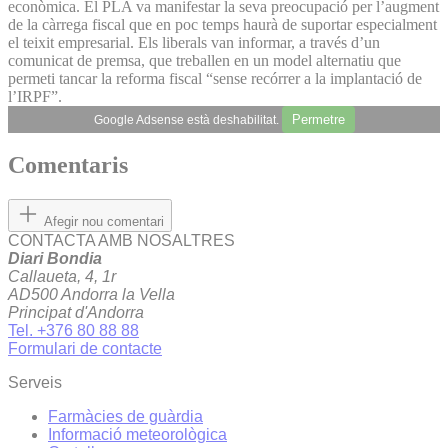
econòmica. El PLA va manifestar la seva preocupació per l’augment
de la càrrega fiscal que en poc temps haurà de suportar especialment
el teixit empresarial. Els liberals van informar, a través d’un
comunicat de premsa, que treballen en un model alternatiu que
permeti tancar la reforma fiscal “sense recórrer a la implantació de
l’IRPF”.
Permetre
Google Adsense està deshabilitat.
Comentaris
Afegir nou comentari
CONTACTA AMB NOSALTRES
Diari Bondia
Callaueta, 4, 1r
AD500 Andorra la Vella
Principat d'Andorra
Tel. +376 80 88 88
Formulari de contacte
Serveis
Farmàcies de guàrdia
Informació meteorològica