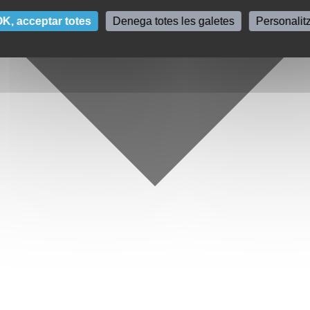
K, acceptar totes
Denega totes les galetes
Personalit