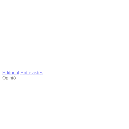
Editorial
Entrevistes
Opinió