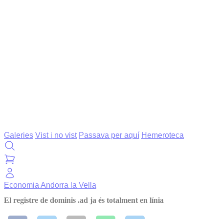
Galeries
Vist i no vist
Passava per aquí
Hemeroteca
Economia
Andorra la Vella
El registre de dominis .ad ja és totalment en línia