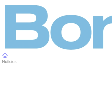
Panell de gestió de galetes
Notícies