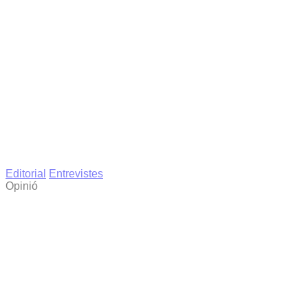
Editorial
Entrevistes
Opinió