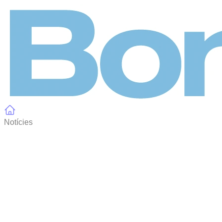
Panell de gestió de galetes
Notícies