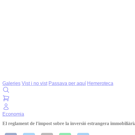
Galeries
Vist i no vist
Passava per aquí
Hemeroteca
Economia
El reglament de l'impost sobre la inversió estrangera immobiliària