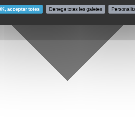
K, acceptar totes
Denega totes les galetes
Personalit