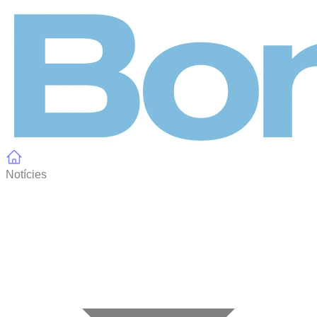
Panell de gestió de galetes
Notícies