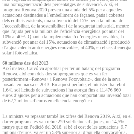
una homogeneïtzació dels percentatges de subvenció. Així, el
programa Renova 2020 preveu una ajuda del 5% per a aquelles
actuacions destinades a l’embelliment de façanes, patis i cobertes
dels edificis existents, una subvenció del 15% per a la millora de
l’accessibilitat, de la sostenibilitat i de la seguretat industrial, mentre
que l’ajuda per a la millora de l’eficiència energètica pot anar del
10% al 40%. Quant a la implementació d’energies renovables, la
subvenció pot anar del 15%, actuacions de climatització i producció
d’aigua calenta amb energies renovables, al 40%, en el cas d’energia
solar i fotovoltaica.
60 milions des del 2013
Així mateix, Calvó va aprofitar per fer un balanç del programa
Renova, així com dels dos subprogrames que es van fer
posteriorment –Renova+ i Renova Fotovoltaic–, des de la seva
posada en marxa el 2013. En aquest període, el ministeri ha rebut
1.641 sol·licituds de subvencions i ha atorgat fins a 11.476.660
euros d’ajudes per a actuacions que han comportat una inversió total
de 62,2 milions d’euros en eficiència energètica.
La ministra va repassar també les xifres del Renova 2019. Així, en el
darrer programa es van rebre 259 sol·licituds d’ajudes, un 14,5%
menys que en l’edició del 2018, si bé el cost de les actuacions, 9,7
milions d’euros, va ser un 53% superior al d’aquella convocatòria.