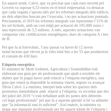
En aquest sentit, Calvó, que va precisar que cada euro invertit pel
Govern va suposar 6,53 euros en el teixit empresarial, va destacar
que cada vegada s’aposta més per les reformes integrals dels edificis,
un dels objectius buscats per l’executiu, i no per actuacions puntuals.
Precisament, el 2019 les reformes integrals van representar l’11% de
les sol·licituds, amb un cost mitjà per actuació de 195.000 euros i
una repercussió de 5,5 milions. A més, aquestes actuacions van
comportar cinc certificacions energètiques, dues de categoria A i tres
de B.
Pel que fa al fotovoltaic, l’any passat va haver-hi 12 noves
instal·lacions que eleven ja la xifra total fins a les 55 que produeixen
el consum de 430 llars.
Etiqueta energètica
El ministeri de Medi Ambient, Agricultura i Sostenibilitat està
elaborant una guia per als professionals que ajudi a resoldre els
dubtes que hi pugui haver amb relació a l’etiqueta energètica, una
guia que estarà ja disponible la setmana vinent, segons va avançar
Sílvia Calvó. La ministra, interpel·lada sobre les queixes dels
promotors immobiliaris amb relació a l’etiqueta, va recordar que des
del juliol del 2019 “s’està treballant amb les juntes dels diferents
col·legis professionals” pel que fa a aquesta qüestió si bé va admetre
que “la informació mai és suficient”. Així mateix, la ministra va
negar que manquin professionals per fer aquest tràmit de l’etiqueta i