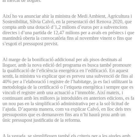
al mercat de lloguer.
Així ho va anunciar ahir la ministra de Medi Ambient, Agricultura i
Sostenibilitat, Sílvia Calvó, en la presentació del Renova 2020, que
compta amb una dotació d’1,2 milions d’euros per a subvencions
directes i d’una partida de 12,47 milions per a avals en préstecs i que
mantindrà oberta la convocatòria fins al novembre vinent o fins que
s’esgoti el pressupost previst.
Al marge de la bonificació addicional per als pisos destinats al
lloguer, amb la nova edició del programa es busca també promoure
la qualificació de l’eficiència energètica en l’edificació. En aquest
sentit, la ministra va explicar que es preveu una subvenció de fins al
40% per a l’elaboració i registre de l’habitatge, ja es faci utilitzant la
metodologia de la certificació o l’etiqueta energètica i sempre que es
vinculi el registre amb una actuació a l’immoble. Així mateix, i
continuant amb les millores ja introduïdes en anteriors edicions, es fa
un nou pas en la simplificació administrativa per a la sol·licitud de
l’ajuda. D’aquesta manera, com va explicar Calvó, en lloc dels tres
pressupostos que es demanaven fins ara n’hi haurà prou amb un
únic pressupost justificatiu de la reforma.
A la vegada, se simplifiquen també els criteris per a les ajudes amb