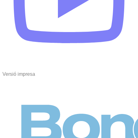
Versió impresa