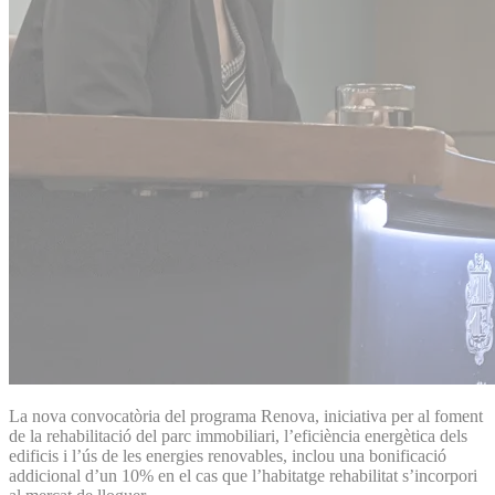
La nova convocatòria del programa Renova, iniciativa per al foment
de la rehabilitació del parc immobiliari, l’eficiència energètica dels
edificis i l’ús de les energies renovables, inclou una bonificació
addicional d’un 10% en el cas que l’habitatge rehabilitat s’incorpori