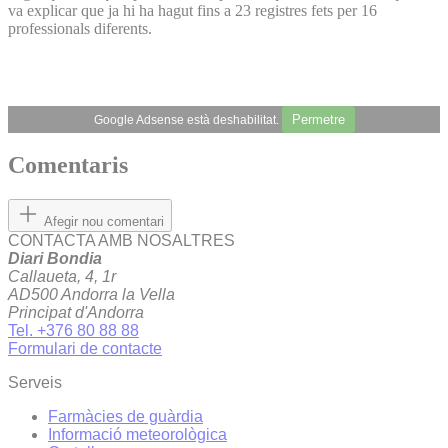
va explicar que ja hi ha hagut fins a 23 registres fets per 16
professionals diferents.
Permetre
Google Adsense està deshabilitat.
Comentaris
Afegir nou comentari
CONTACTA AMB NOSALTRES
Diari Bondia
Callaueta, 4, 1r
AD500 Andorra la Vella
Principat d'Andorra
Tel. +376 80 88 88
Formulari de contacte
Serveis
Farmàcies de guàrdia
Informació meteorològica