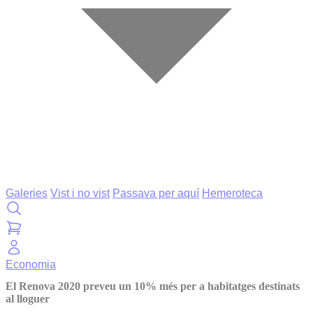
Galeries
Vist i no vist
Passava per aquí
Hemeroteca
Economia
El Renova 2020 preveu un 10% més per a habitatges destinats
al lloguer