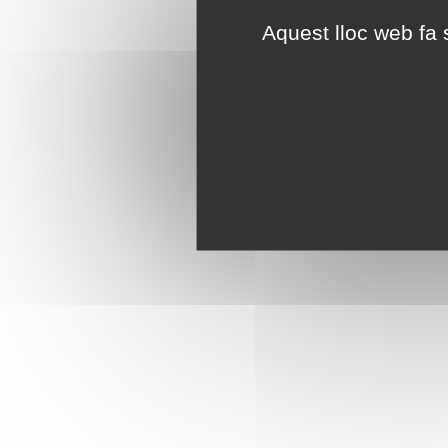
Aquest lloc web fa s