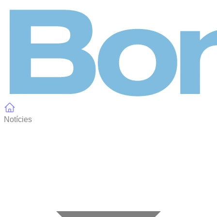
Panell de gestió de galetes
Notícies