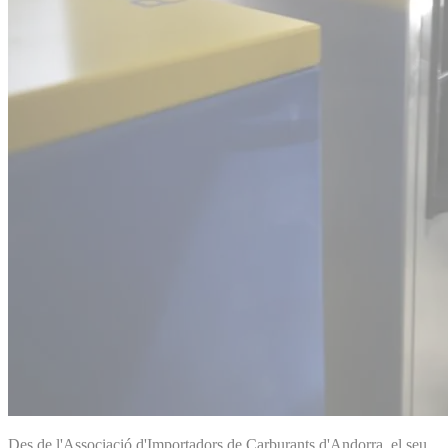
Des de l'Associació d'Importadors de Carburants d'Andorra, el seu