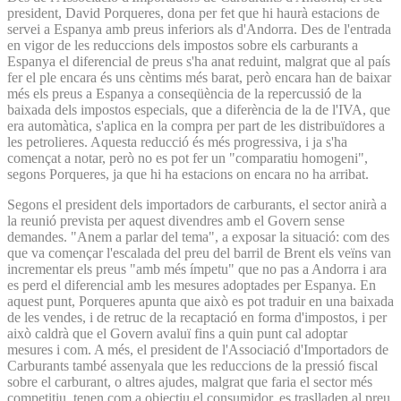
president, David Porqueres, dona per fet que hi haurà estacions de
servei a Espanya amb preus inferiors als d'Andorra. Des de l'entrada
en vigor de les reduccions dels impostos sobre els carburants a
Espanya el diferencial de preus s'ha anat reduint, malgrat que al país
fer el ple encara és uns cèntims més barat, però encara han de baixar
més els preus a Espanya a conseqüència de la repercussió de la
baixada dels impostos especials, que a diferència de la de l'IVA, que
era automàtica, s'aplica en la compra per part de les distribuïdores a
les petrolieres. Aquesta reducció és més progressiva, i ja s'ha
començat a notar, però no es pot fer un "comparatiu homogeni",
segons Porqueres, ja que hi ha estacions on encara no ha arribat.
Segons el president dels importadors de carburants, el sector anirà a
la reunió prevista per aquest divendres amb el Govern sense
demandes. "Anem a parlar del tema", a exposar la situació: com des
que va començar l'escalada del preu del barril de Brent els veïns van
incrementar els preus "amb més ímpetu" que no pas a Andorra i ara
es perd el diferencial amb les mesures adoptades per Espanya. En
aquest punt, Porqueres apunta que això es pot traduir en una baixada
de les vendes, i de retruc de la recaptació en forma d'impostos, i per
això caldrà que el Govern avaluï fins a quin punt cal adoptar
mesures i com. A més, el president de l'Associació d'Importadors de
Carburants també assenyala que les reduccions de la pressió fiscal
sobre el carburant, o altres ajudes, malgrat que faria el sector més
competitiu, tenen com a objectiu el consumidor, es traslladen al preu