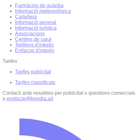
Farmàcies de guàrdia
Informació meteorològica
Cartellera
Informació general
Informació turística
Associacions
Centres de salut
Telèfons d'interès
Enllaços d'interés
Tarifes
Tarifes publicitat
Tarifes classificats
Contacti amb nosaltres per publicitat o qüestions comercials
a
producte@bondia.ad