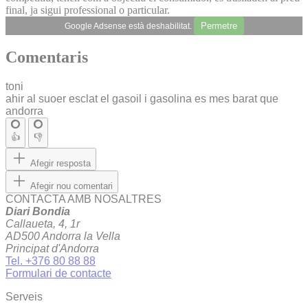
final, ja sigui professional o particular.
Permetre
Google Adsense està deshabilitat.
Comentaris
toni
ahir al suoer esclat el gasoil i gasolina es mes barat que
andorra
👍
👎
Afegir resposta
Afegir nou comentari
CONTACTA AMB NOSALTRES
Diari Bondia
Callaueta, 4, 1r
AD500 Andorra la Vella
Principat d'Andorra
Tel. +376 80 88 88
Formulari de contacte
Serveis