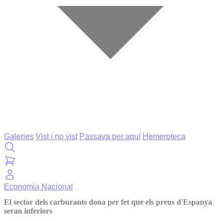
Galeries
Vist i no vist
Passava per aquí
Hemeroteca
Economia
Nacional
El sector dels carburants dona per fet que els preus d'Espanya
seran inferiors