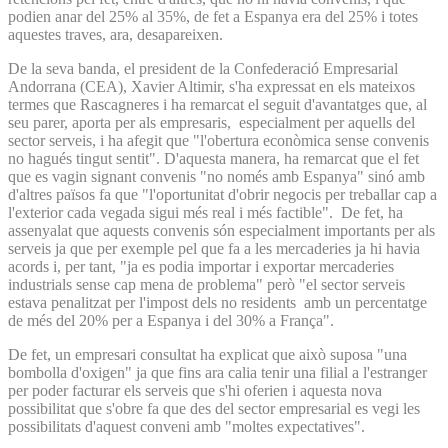
podien anar del 25% al 35%, de fet a Espanya era del 25% i totes
aquestes traves, ara, desapareixen.
De la seva banda, el president de la Confederació Empresarial
Andorrana (CEA), Xavier Altimir, s'ha expressat en els mateixos
termes que Rascagneres i ha remarcat el seguit d'avantatges que, al
seu parer, aporta per als empresaris, especialment per aquells del
sector serveis, i ha afegit que "l'obertura econòmica sense convenis
no hagués tingut sentit". D'aquesta manera, ha remarcat que el fet
que es vagin signant convenis "no només amb Espanya" sinó amb
d'altres països fa que "l'oportunitat d'obrir negocis per treballar cap a
l'exterior cada vegada sigui més real i més factible". De fet, ha
assenyalat que aquests convenis són especialment importants per als
serveis ja que per exemple pel que fa a les mercaderies ja hi havia
acords i, per tant, "ja es podia importar i exportar mercaderies
industrials sense cap mena de problema" però "el sector serveis
estava penalitzat per l'impost dels no residents amb un percentatge
de més del 20% per a Espanya i del 30% a França".
De fet, un empresari consultat ha explicat que això suposa "una
bombolla d'oxigen" ja que fins ara calia tenir una filial a l'estranger
per poder facturar els serveis que s'hi oferien i aquesta nova
possibilitat que s'obre fa que des del sector empresarial es vegi les
possibilitats d'aquest conveni amb "moltes expectatives".