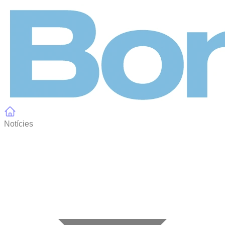
Panell de gestió de galetes
Notícies