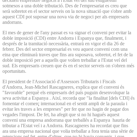
decidien emprendre negocis a l'Estat veí del sud estiguessin
sotmesos a una doble tributació. Des de l'empresariat es creu que
serà sobretot en el sector serveis on la nova situació que s'obre amb
aquest CDI pot suposar una nova via de negoci per als empresaris
andorrans.
El mes de gener de l'any passat es va signar el conveni per evitar la
doble imposició (CDI) entre Andorra i Espanya que, finalment, i
després de la tramitació necessària, entrarà en vigor el dia 26 de
febrer. Des del sector empresarial es veu aquest conveni com una
eina que eliminarà traves que fins ara suposava, sobretot, el fet de la
doble imposició per a aquells que volien treballar a l'Estat veí del
sud. Els empresaris creuen que és en el sector serveis on s'obren més
oportunitats.
El president de l'Associació d'Assessors Tributaris i Fiscals
d'Andorra, Jean-Michel Rascagneres, explica que el conveni és
"favorable" perquè els empresaris del país puguin desenvolupar la
seva activitat a Espanya . Així, recorda que "la finalitat [dels CDI] és
fomentar el comerç internacional en el sentit ampli de la paraula i
evitar les traves a les empreses" per fer que no hagin de pagar dos
vegades l'impost. De fet, ha afegit que si no hi hagués aquest
conveni una empresa andorrana que treballés a Espanya hauria de
tributar a l'Estat veí i a Andorra. Rascagneres ha recordat que fins
ara una empresa nacional que volia treballar a fora tenia una sèrie de
retencions pel fet, entre d'altres, que no hi havia convenis, i que