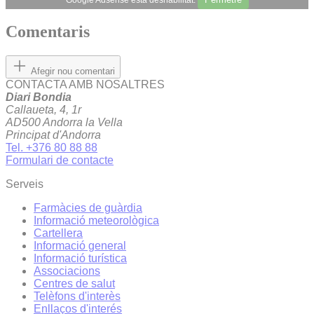
Comentaris
Afegir nou comentari
CONTACTA AMB NOSALTRES
Diari Bondia
Callaueta, 4, 1r
AD500 Andorra la Vella
Principat d'Andorra
Tel. +376 80 88 88
Formulari de contacte
Serveis
Farmàcies de guàrdia
Informació meteorològica
Cartellera
Informació general
Informació turística
Associacions
Centres de salut
Telèfons d'interès
Enllaços d'interés