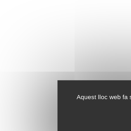
Aquest lloc web fa s