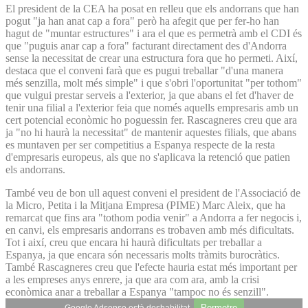
El president de la CEA ha posat en relleu que els andorrans que han
pogut "ja han anat cap a fora" però ha afegit que per fer-ho han
hagut de "muntar estructures" i ara el que es permetrà amb el CDI és
que "puguis anar cap a fora" facturant directament des d'Andorra
sense la necessitat de crear una estructura fora que ho permeti. Així,
destaca que el conveni farà que es pugui treballar "d'una manera
més senzilla, molt més simple" i que s'obri l'oportunitat "per tothom"
que vulgui prestar serveis a l'exterior, ja que abans el fet d'haver de
tenir una filial a l'exterior feia que només aquells empresaris amb un
cert potencial econòmic ho poguessin fer. Rascagneres creu que ara
ja "no hi haurà la necessitat" de mantenir aquestes filials, que abans
es muntaven per ser competitius a Espanya respecte de la resta
d'empresaris europeus, als que no s'aplicava la retenció que patien
els andorrans.
També veu de bon ull aquest conveni el president de l'Associació de
la Micro, Petita i la Mitjana Empresa (PIME) Marc Aleix, que ha
remarcat que fins ara "tothom podia venir" a Andorra a fer negocis i,
en canvi, els empresaris andorrans es trobaven amb més dificultats.
Tot i així, creu que encara hi haurà dificultats per treballar a
Espanya, ja que encara són necessaris molts tràmits burocràtics.
També Rascagneres creu que l'efecte hauria estat més important per
a les empreses anys enrere, ja que ara com ara, amb la crisi
econòmica anar a treballar a Espanya "tampoc no és senzill".
Permetre
Google Adsense està deshabilitat.