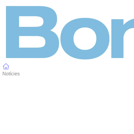
Panell de gestió de galetes
Notícies