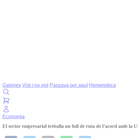
Galeries
Vist i no vist
Passava per aquí
Hemeroteca
Economia
El sector empresarial treballa un full de ruta de l’acord amb la 