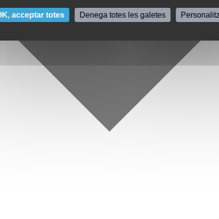
K, acceptar totes
Denega totes les galetes
Personalit