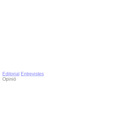
Editorial
Entrevistes
Opinió