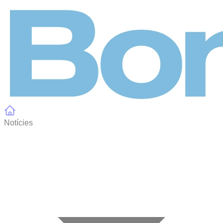
Panell de gestió de galetes
Notícies