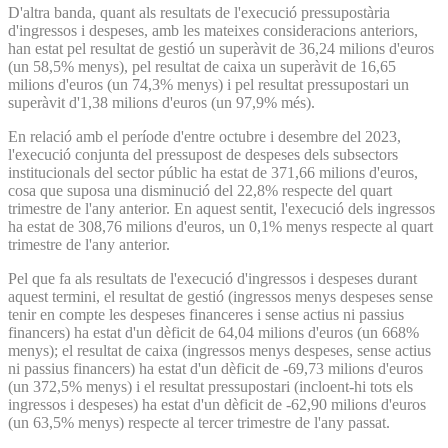
D'altra banda, quant als resultats de l'execució pressupostària
d'ingressos i despeses, amb les mateixes consideracions anteriors,
han estat pel resultat de gestió un superàvit de 36,24 milions d'euros
(un 58,5% menys), pel resultat de caixa un superàvit de 16,65
milions d'euros (un 74,3% menys) i pel resultat pressupostari un
superàvit d'1,38 milions d'euros (un 97,9% més).
En relació amb el període d'entre octubre i desembre del 2023,
l'execució conjunta del pressupost de despeses dels subsectors
institucionals del sector públic ha estat de 371,66 milions d'euros,
cosa que suposa una disminució del 22,8% respecte del quart
trimestre de l'any anterior. En aquest sentit, l'execució dels ingressos
ha estat de 308,76 milions d'euros, un 0,1% menys respecte al quart
trimestre de l'any anterior.
Pel que fa als resultats de l'execució d'ingressos i despeses durant
aquest termini, el resultat de gestió (ingressos menys despeses sense
tenir en compte les despeses financeres i sense actius ni passius
financers) ha estat d'un dèficit de 64,04 milions d'euros (un 668%
menys); el resultat de caixa (ingressos menys despeses, sense actius
ni passius financers) ha estat d'un dèficit de -69,73 milions d'euros
(un 372,5% menys) i el resultat pressupostari (incloent-hi tots els
ingressos i despeses) ha estat d'un dèficit de -62,90 milions d'euros
(un 63,5% menys) respecte al tercer trimestre de l'any passat.