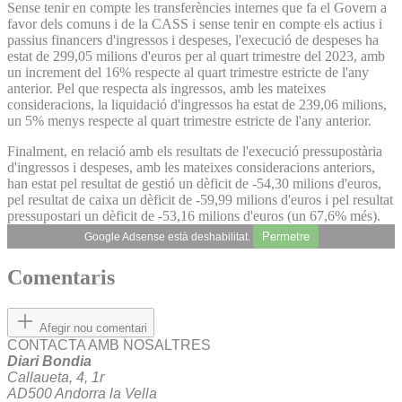
Sense tenir en compte les transferències internes que fa el Govern a
favor dels comuns i de la CASS i sense tenir en compte els actius i
passius financers d'ingressos i despeses, l'execució de despeses ha
estat de 299,05 milions d'euros per al quart trimestre del 2023, amb
un increment del 16% respecte al quart trimestre estricte de l'any
anterior. Pel que respecta als ingressos, amb les mateixes
consideracions, la liquidació d'ingressos ha estat de 239,06 milions,
un 5% menys respecte al quart trimestre estricte de l'any anterior.
Finalment, en relació amb els resultats de l'execució pressupostària
d'ingressos i despeses, amb les mateixes consideracions anteriors,
han estat pel resultat de gestió un dèficit de -54,30 milions d'euros,
pel resultat de caixa un dèficit de -59,99 milions d'euros i pel resultat
pressupostari un dèficit de -53,16 milions d'euros (un 67,6% més).
Permetre
Google Adsense està deshabilitat.
Comentaris
Afegir nou comentari
CONTACTA AMB NOSALTRES
Diari Bondia
Callaueta, 4, 1r
AD500 Andorra la Vella