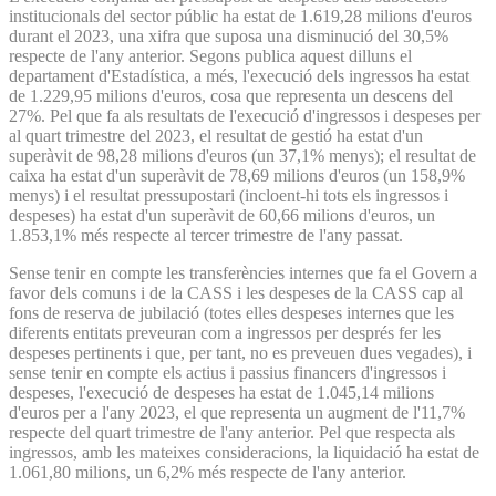
institucionals del sector públic ha estat de 1.619,28 milions d'euros
durant el 2023, una xifra que suposa una disminució del 30,5%
respecte de l'any anterior. Segons publica aquest dilluns el
departament d'Estadística, a més, l'execució dels ingressos ha estat
de 1.229,95 milions d'euros, cosa que representa un descens del
27%. Pel que fa als resultats de l'execució d'ingressos i despeses per
al quart trimestre del 2023, el resultat de gestió ha estat d'un
superàvit de 98,28 milions d'euros (un 37,1% menys); el resultat de
caixa ha estat d'un superàvit de 78,69 milions d'euros (un 158,9%
menys) i el resultat pressupostari (incloent-hi tots els ingressos i
despeses) ha estat d'un superàvit de 60,66 milions d'euros, un
1.853,1% més respecte al tercer trimestre de l'any passat.
Sense tenir en compte les transferències internes que fa el Govern a
favor dels comuns i de la CASS i les despeses de la CASS cap al
fons de reserva de jubilació (totes elles despeses internes que les
diferents entitats preveuran com a ingressos per després fer les
despeses pertinents i que, per tant, no es preveuen dues vegades), i
sense tenir en compte els actius i passius financers d'ingressos i
despeses, l'execució de despeses ha estat de 1.045,14 milions
d'euros per a l'any 2023, el que representa un augment de l'11,7%
respecte del quart trimestre de l'any anterior. Pel que respecta als
ingressos, amb les mateixes consideracions, la liquidació ha estat de
1.061,80 milions, un 6,2% més respecte de l'any anterior.