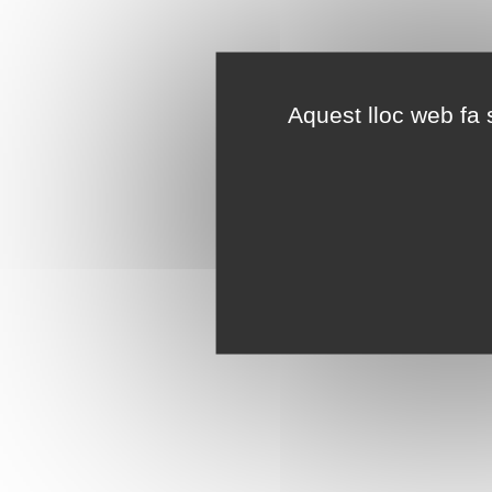
Aquest lloc web fa s