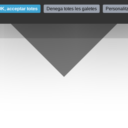
K, acceptar totes
Denega totes les galetes
Personalit