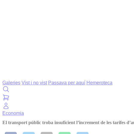
Galeries
Vist i no vist
Passava per aquí
Hemeroteca
Economia
El transport públic troba insuficient l’increment de les tarifes d’