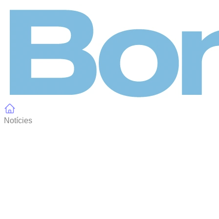
Panell de gestió de galetes
Notícies