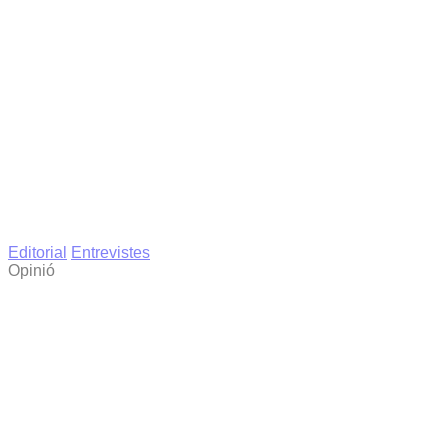
Editorial
Entrevistes
Opinió