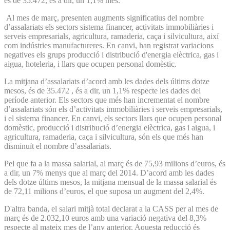
és de 35.472, és a dir, un 1,1% més.
Al mes de març, presenten augments significatius del nombre
d’assalariats els sectors sistema financer, activitats immobiliàries i
serveis empresarials, agricultura, ramaderia, caça i silvicultura, així
com indústries manufactureres. En canvi, han registrat variacions
negatives els grups producció i distribució d'energia elèctrica, gas i
aigua, hoteleria, i llars que ocupen personal domèstic.
La mitjana d’assalariats d’acord amb les dades dels últims dotze
mesos, és de 35.472 , és a dir, un 1,1% respecte les dades del
període anterior. Els sectors que més han incrementat el nombre
d’assalariats són els d’activitats immobiliàries i serveis empresarials,
i el sistema financer. En canvi, els sectors llars que ocupen personal
domèstic, producció i distribució d’energia elèctrica, gas i aigua, i
agricultura, ramaderia, caça i silvicultura, són els que més han
disminuït el nombre d’assalariats.
Pel que fa a la massa salarial, al març és de 75,93 milions d’euros, és
a dir, un 7% menys que al març del 2014. D’acord amb les dades
dels dotze últims mesos, la mitjana mensual de la massa salarial és
de 72,11 milions d’euros, el que suposa un augment del 2,4%.
D'altra banda, el salari mitjà total declarat a la CASS per al mes de
març és de 2.032,10 euros amb una variació negativa del 8,3%
respecte al mateix mes de l’any anterior. Aquesta reducció és