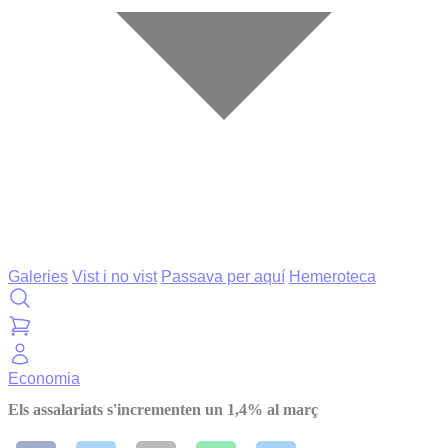
Galeries
Vist i no vist
Passava per aquí
Hemeroteca
Economia
Els assalariats s'incrementen un 1,4% al març