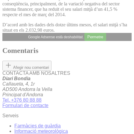
conseqüència, principalment, de la variació negativa del sector
sistema financer, que ha reduït el seu salari mitjà d’un 41,5 %
respecte el mes de març del 2014.
D’acord amb les dades dels dotze últims mesos, el salari mitjà s’ha
situat en els 2.032,98 euros.
Permetre
Google Adsense està deshabilitat.
Comentaris
Afegir nou comentari
CONTACTA AMB NOSALTRES
Diari Bondia
Callaueta, 4, 1r
AD500 Andorra la Vella
Principat d'Andorra
Tel. +376 80 88 88
Formulari de contacte
Serveis
Farmàcies de guàrdia
Informació meteorològica