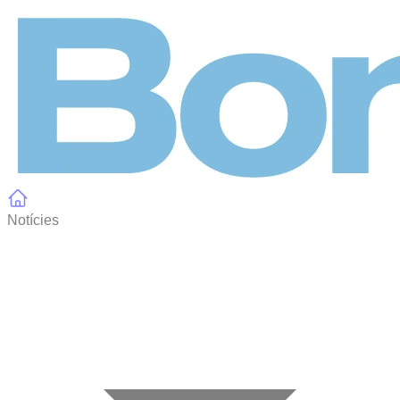
Panell de gestió de galetes
Notícies