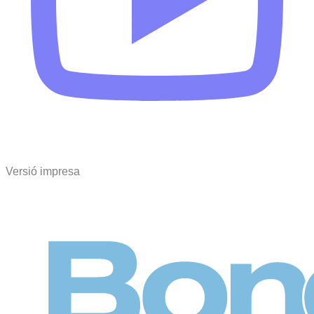
Versió impresa