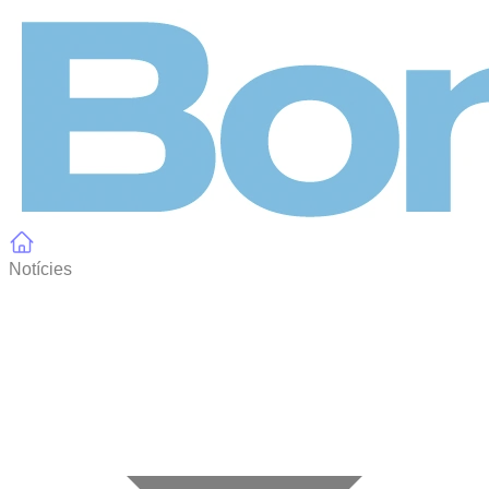
Panell de gestió de galetes
Notícies