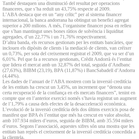
També destaquen una disminució del resultat per operacions
financeres, que s’ha reduït un 43,75% respecte al 2009.
L’ABA destaca que en un “any crític” per al sistema financer
internacional, la banca andorrana ha obtingut un benefici agregat
superior a 200 milions. A més, l’organisme financer posa en relleu
que s’han mantingut unes bones ràtios de solvència i liquiditat
agregades, d’un 22,77% i un 71,76% respectivament.
D’altra banda, els recursos gestionats per les entitats bancàries, que
inclouen els dipòsits de clients i la mediació de clients, van créixer
un 0,73%, per sota del creixement registrat el 2009, que va ser d’un
6,01%. Pel que fa a recursos gestionats, Crèdit Andorrà és l’entitat
que lidera el mercat amb un 32,87% del total, seguida d’Andbanc
(27,63%), BIBM (23,19), BPA (11,87%) i BancSabadell d’Andorra
(4,44%).
Les dades de l’anuari de l’ABA mostren com la inversió creditícia
de les entitats ha crescut un 3,45%, un increment que “denota una
certa recuperació de la confiança en els mercats financers”, tenint en
compte que en l’anterior exercici només s’havia registrat un augment
de l’1,79% a causa dels efectes de la desacceleració econòmica.
L’evolució de la inversió creditícia dels dos últims exercicis posa de
manifest que BPA és l’entitat que més ha crescut en valor absolut,
amb 107.934 milers d’euros, seguida de BIBM, amb 35.594 milers
d’euros. Segons l’associació, aquestes xifres són una mostra que les
entitats han reprès el creixement de la inversió creditícia concedida a
la clientela.