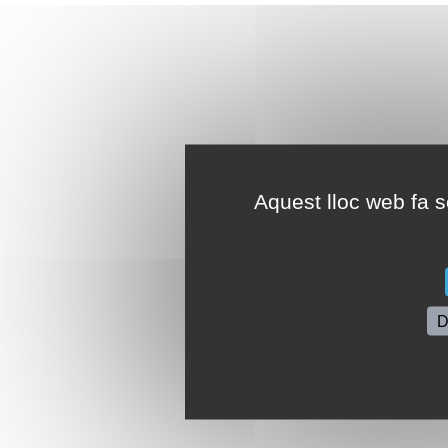
Aquest lloc web fa se
D