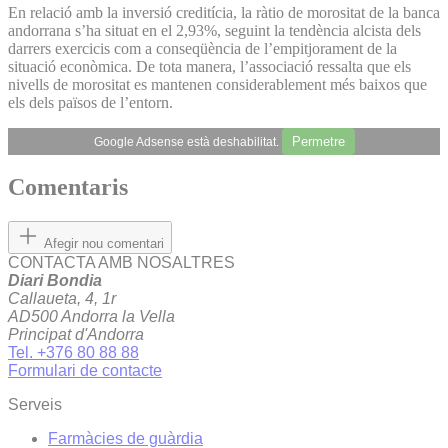
En relació amb la inversió creditícia, la ràtio de morositat de la banca
andorrana s’ha situat en el 2,93%, seguint la tendència alcista dels
darrers exercicis com a conseqüència de l’empitjorament de la
situació econòmica. De tota manera, l’associació ressalta que els
nivells de morositat es mantenen considerablement més baixos que
els dels països de l’entorn.
Permetre
Google Adsense està deshabilitat.
Comentaris
Afegir nou comentari
CONTACTA AMB NOSALTRES
Diari Bondia
Callaueta, 4, 1r
AD500 Andorra la Vella
Principat d'Andorra
Tel. +376 80 88 88
Formulari de contacte
Serveis
Farmàcies de guàrdia