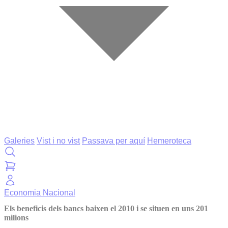
Galeries
Vist i no vist
Passava per aquí
Hemeroteca
Economia
Nacional
Els beneficis dels bancs baixen el 2010 i se situen en uns 201
milions