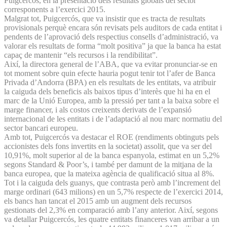
Puigcercós, en la presentació dels resultats globals del sector
corresponents a l’exercici 2015.
Malgrat tot, Puigcercós, que va insistir que es tracta de resultats
provisionals perquè encara són revisats pels auditors de cada entitat i
pendents de l’aprovació dels respectius consells d’administració, va
valorar els resultats de forma “molt positiva” ja que la banca ha estat
capaç de mantenir “els recursos i la rendibilitat”.
Així, la directora general de l’ABA, que va evitar pronunciar-se en
tot moment sobre quin efecte hauria pogut tenir tot l’afer de Banca
Privada d’Andorra (BPA) en els resultats de les entitats, va atribuir
la caiguda dels beneficis als baixos tipus d’interès que hi ha en el
marc de la Unió Europea, amb la pressió per tant a la baixa sobre el
marge financer, i als costos creixents derivats de l’expansió
internacional de les entitats i de l’adaptació al nou marc normatiu del
sector bancari europeu.
Amb tot, Puigcercós va destacar el ROE (rendiments obtinguts pels
accionistes dels fons invertits en la societat) assolit, que va ser del
10,91%, molt superior al de la banca espanyola, estimat en un 5,2%
segons Standard & Poor’s, i també per damunt de la mitjana de la
banca europea, que la mateixa agència de qualificació situa al 8%.
Tot i la caiguda dels guanys, que contrasta però amb l’increment del
marge ordinari (643 milions) en un 5,7% respecte de l’exercici 2014,
els bancs han tancat el 2015 amb un augment dels recursos
gestionats del 2,3% en comparació amb l’any anterior. Així, segons
va detallar Puigcercós, les quatre entitats financeres van arribar a un