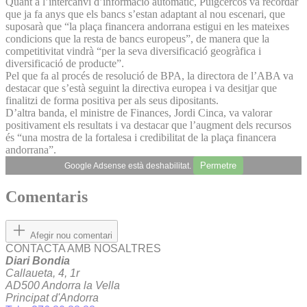
Quant a l’intercanvi d’informació automàtic, Puigcercós va recordar
que ja fa anys que els bancs s’estan adaptant al nou escenari, que
suposarà que “la plaça financera andorrana estigui en les mateixes
condicions que la resta de bancs europeus”, de manera que la
competitivitat vindrà “per la seva diversificació geogràfica i
diversificació de producte”.
Pel que fa al procés de resolució de BPA, la directora de l’ABA va
destacar que s’està seguint la directiva europea i va desitjar que
finalitzi de forma positiva per als seus dipositants.
D’altra banda, el ministre de Finances, Jordi Cinca, va valorar
positivament els resultats i va destacar que l’augment dels recursos
és “una mostra de la fortalesa i credibilitat de la plaça financera
andorrana”.
Permetre
Google Adsense està deshabilitat.
Comentaris
Afegir nou comentari
CONTACTA AMB NOSALTRES
Diari Bondia
Callaueta, 4, 1r
AD500 Andorra la Vella
Principat d'Andorra