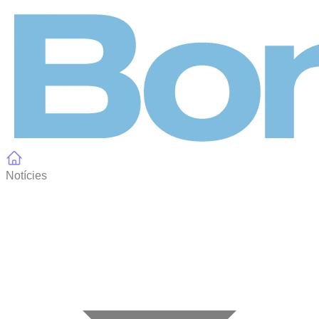
Panell de gestió de galetes
Notícies