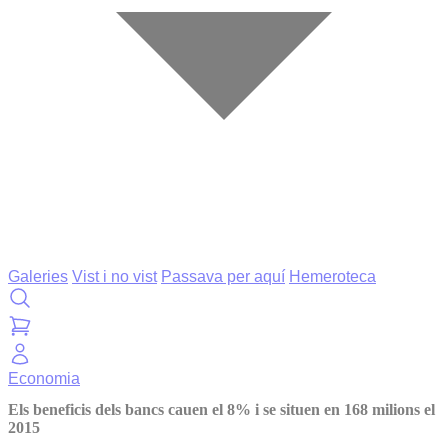
Galeries
Vist i no vist
Passava per aquí
Hemeroteca
Economia
Els beneficis dels bancs cauen el 8% i se situen en 168 milions el
2015