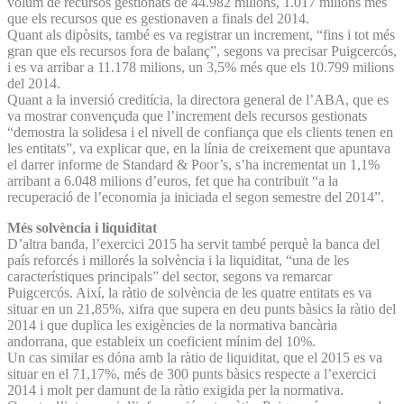
volum de recursos gestionats de 44.982 milions, 1.017 milions més
que els recursos que es gestionaven a finals del 2014.
Quant als dipòsits, també es va registrar un increment, “fins i tot més
gran que els recursos fora de balanç”, segons va precisar Puigcercós,
i es va arribar a 11.178 milions, un 3,5% més que els 10.799 milions
del 2014.
Quant a la inversió creditícia, la directora general de l’ABA, que es
va mostrar convençuda que l’increment dels recursos gestionats
“demostra la solidesa i el nivell de confiança que els clients tenen en
les entitats”, va explicar que, en la línia de creixement que apuntava
el darrer informe de Standard & Poor’s, s’ha incrementat un 1,1%
arribant a 6.048 milions d’euros, fet que ha contribuït “a la
recuperació de l’economia ja iniciada el segon semestre del 2014”.
Més solvència i liquiditat
D’altra banda, l’exercici 2015 ha servit també perquè la banca del
país reforcés i millorés la solvència i la liquiditat, “una de les
característiques principals” del sector, segons va remarcar
Puigcercós. Així, la ràtio de solvència de les quatre entitats es va
situar en un 21,85%, xifra que supera en deu punts bàsics la ràtio del
2014 i que duplica les exigències de la normativa bancària
andorrana, que estableix un coeficient mínim del 10%.
Un cas similar es dóna amb la ràtio de liquiditat, que el 2015 es va
situar en el 71,17%, més de 300 punts bàsics respecte a l’exercici
2014 i molt per damunt de la ràtio exigida per la normativa.