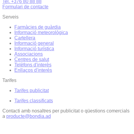
Tel. +376 80 88 88
Formulari de contacte
Serveis
Farmàcies de guàrdia
Informació meteorològica
Cartellera
Informació general
Informació turística
Associacions
Centres de salut
Telèfons d'interès
Enllaços d'interés
Tarifes
Tarifes publicitat
Tarifes classificats
Contacti amb nosaltres per publicitat o qüestions comercials
a
producte@bondia.ad