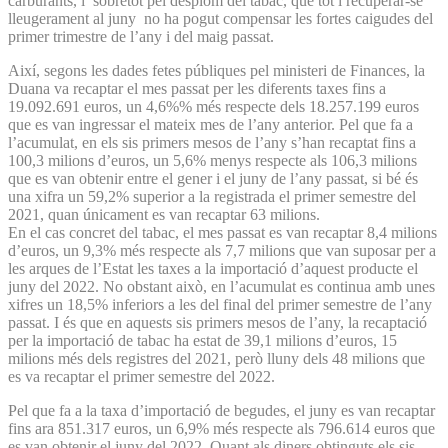
carburants, i sobretot pel desplom del tabac, que tot i recuperar-se
lleugerament al juny no ha pogut compensar les fortes caigudes del
primer trimestre de l’any i del maig passat.
Així, segons les dades fetes públiques pel ministeri de Finances, la
Duana va recaptar el mes passat per les diferents taxes fins a
19.092.691 euros, un 4,6%% més respecte dels 18.257.199 euros
que es van ingressar el mateix mes de l’any anterior. Pel que fa a
l’acumulat, en els sis primers mesos de l’any s’han recaptat fins a
100,3 milions d’euros, un 5,6% menys respecte als 106,3 milions
que es van obtenir entre el gener i el juny de l’any passat, si bé és
una xifra un 59,2% superior a la registrada el primer semestre del
2021, quan únicament es van recaptar 63 milions.
En el cas concret del tabac, el mes passat es van recaptar 8,4 milions
d’euros, un 9,3% més respecte als 7,7 milions que van suposar per a
les arques de l’Estat les taxes a la importació d’aquest producte el
juny del 2022. No obstant això, en l’acumulat es continua amb unes
xifres un 18,5% inferiors a les del final del primer semestre de l’any
passat. I és que en aquests sis primers mesos de l’any, la recaptació
per la importació de tabac ha estat de 39,1 milions d’euros, 15
milions més dels registres del 2021, però lluny dels 48 milions que
es va recaptar el primer semestre del 2022.
Pel que fa a la taxa d’importació de begudes, el juny es van recaptar
fins ara 851.317 euros, un 6,9% més respecte als 796.614 euros que
es van obtenir el juny del 2022. Quant als diners obtinguts els sis