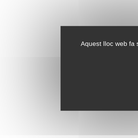
Aquest lloc web fa s