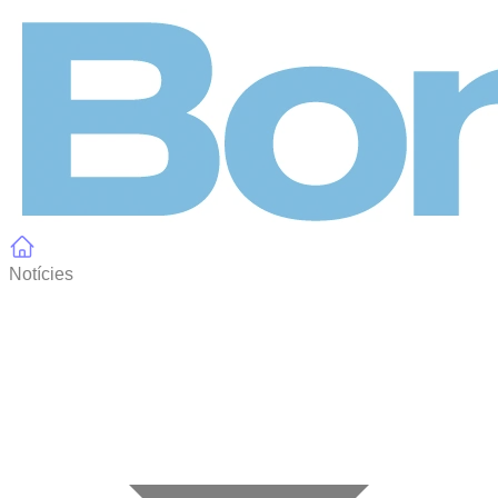
Panell de gestió de galetes
Notícies