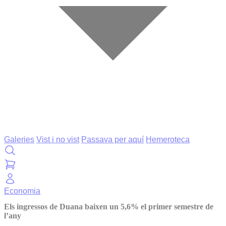
Galeries
Vist i no vist
Passava per aquí
Hemeroteca
Economia
Els ingressos de Duana baixen un 5,6% el primer semestre de
l’any