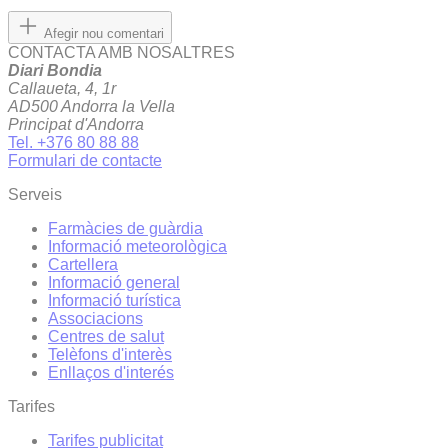
Afegir nou comentari
CONTACTA AMB NOSALTRES
Diari Bondia
Callaueta, 4, 1r
AD500 Andorra la Vella
Principat d'Andorra
Tel. +376 80 88 88
Formulari de contacte
Serveis
Farmàcies de guàrdia
Informació meteorològica
Cartellera
Informació general
Informació turística
Associacions
Centres de salut
Telèfons d'interès
Enllaços d'interés
Tarifes
Tarifes publicitat