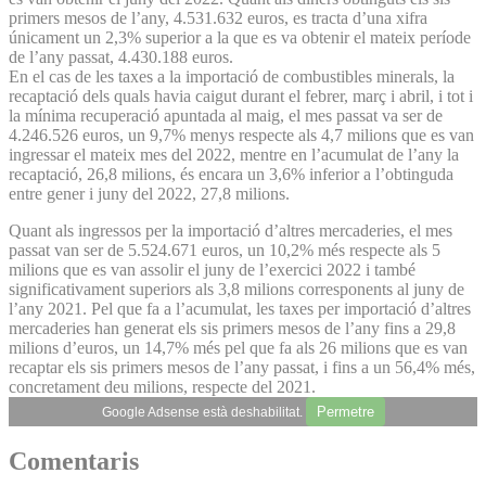
primers mesos de l’any, 4.531.632 euros, es tracta d’una xifra
únicament un 2,3% superior a la que es va obtenir el mateix període
de l’any passat, 4.430.188 euros.
En el cas de les taxes a la importació de combustibles minerals, la
recaptació dels quals havia caigut durant el febrer, març i abril, i tot i
la mínima recuperació apuntada al maig, el mes passat va ser de
4.246.526 euros, un 9,7% menys respecte als 4,7 milions que es van
ingressar el mateix mes del 2022, mentre en l’acumulat de l’any la
recaptació, 26,8 milions, és encara un 3,6% inferior a l’obtinguda
entre gener i juny del 2022, 27,8 milions.
Quant als ingressos per la importació d’altres mercaderies, el mes
passat van ser de 5.524.671 euros, un 10,2% més respecte als 5
milions que es van assolir el juny de l’exercici 2022 i també
significativament superiors als 3,8 milions corresponents al juny de
l’any 2021. Pel que fa a l’acumulat, les taxes per importació d’altres
mercaderies han generat els sis primers mesos de l’any fins a 29,8
milions d’euros, un 14,7% més pel que fa als 26 milions que es van
recaptar els sis primers mesos de l’any passat, i fins a un 56,4% més,
concretament deu milions, respecte del 2021.
Permetre
Google Adsense està deshabilitat.
Comentaris