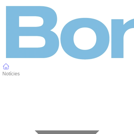
Panell de gestió de galetes
Notícies