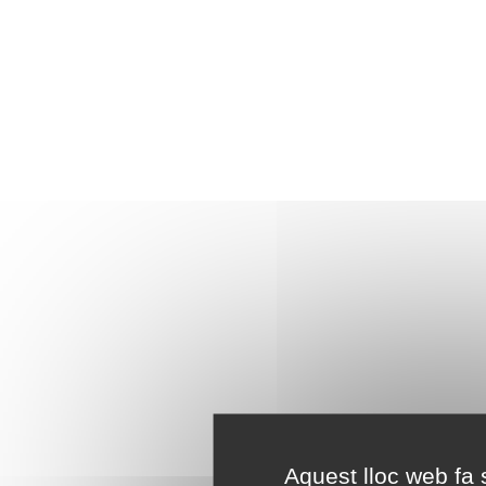
Aquest lloc web fa s