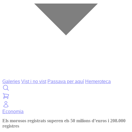
Galeries
Vist i no vist
Passava per aquí
Hemeroteca
Economia
Els morosos registrats superen els 50 milions d’euros i 208.000
registres