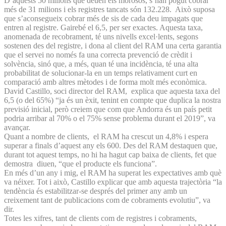
D’aquests 50 milions que deuen els morosos, s’han pogut cobrar
més de 31 milions i els registres tancats són 132.228. Això suposa
que s’aconsegueix cobrar més de sis de cada deu impagats que
entren al registre. Gairebé el 6,5, per ser exactes. Aquesta taxa,
anomenada de recobrament, té uns nivells excel·lents, segons
sostenen des del registre, i dona al client del RAM una certa garantia
que el servei no només fa una correcta prevenció de crèdit i
solvència, sinó que, a més, quan té una incidència, té una alta
probabilitat de solucionar-la en un temps relativament curt en
comparació amb altres mètodes i de forma molt més econòmica.
David Castillo, soci director del RAM, explica que aquesta taxa del
6,5 (o del 65%) “ja és un èxit, tenint en compte que duplica la nostra
previsió inicial, però creiem que com que Andorra és un país petit
podria arribar al 70% o el 75% sense problema durant el 2019”, va
avançar.
Quant a nombre de clients, el RAM ha crescut un 4,8% i espera
superar a finals d’aquest any els 600. Des del RAM destaquen que,
durant tot aquest temps, no hi ha hagut cap baixa de clients, fet que
demostra diuen, “que el producte els funciona”.
En més d’un any i mig, el RAM ha superat les expectatives amb què
va néixer. Tot i això, Castillo explicar que amb aquesta trajectòria “la
tendència és estabilitzar-se després del primer any amb un
creixement tant de publicacions com de cobraments evolutiu”, va
dir.
Totes les xifres, tant de clients com de registres i cobraments,