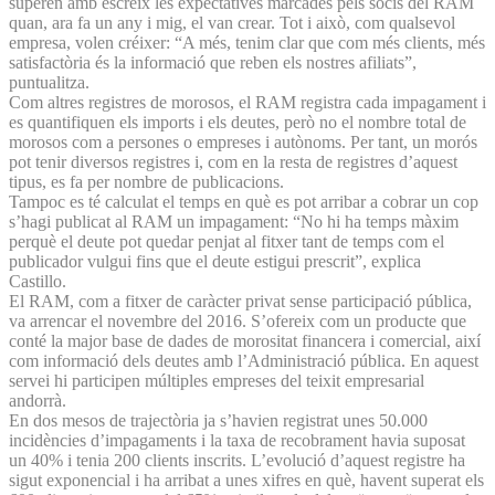
superen amb escreix les expectatives marcades pels socis del RAM
quan, ara fa un any i mig, el van crear. Tot i això, com qualsevol
empresa, volen créixer: “A més, tenim clar que com més clients, més
satisfactòria és la informació que reben els nostres afiliats”,
puntualitza.
Com altres registres de morosos, el RAM registra cada impagament i
es quantifiquen els imports i els deutes, però no el nombre total de
morosos com a persones o empreses i autònoms. Per tant, un morós
pot tenir diversos registres i, com en la resta de registres d’aquest
tipus, es fa per nombre de publicacions.
Tampoc es té calculat el temps en què es pot arribar a cobrar un cop
s’hagi publicat al RAM un impagament: “No hi ha temps màxim
perquè el deute pot quedar penjat al fitxer tant de temps com el
publicador vulgui fins que el deute estigui prescrit”, explica
Castillo.
El RAM, com a fitxer de caràcter privat sense participació pública,
va arrencar el novembre del 2016. S’ofereix com un producte que
conté la major base de dades de morositat financera i comercial, així
com informació dels deutes amb l’Administració pública. En aquest
servei hi participen múltiples empreses del teixit empresarial
andorrà.
En dos mesos de trajectòria ja s’havien registrat unes 50.000
incidències d’impagaments i la taxa de recobrament havia suposat
un 40% i tenia 200 clients inscrits. L’evolució d’aquest registre ha
sigut exponencial i ha arribat a unes xifres en què, havent superat els