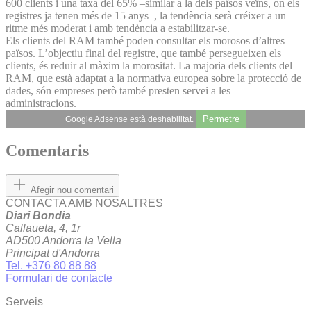
600 clients i una taxa del 65% –similar a la dels països veïns, on els
registres ja tenen més de 15 anys–, la tendència serà créixer a un
ritme més moderat i amb tendència a estabilitzar-se.
Els clients del RAM també poden consultar els morosos d’altres
països. L’objectiu final del registre, que també persegueixen els
clients, és reduir al màxim la morositat. La majoria dels clients del
RAM, que està adaptat a la normativa europea sobre la protecció de
dades, són empreses però també presten servei a les
administracions.
Permetre
Google Adsense està deshabilitat.
Comentaris
Afegir nou comentari
CONTACTA AMB NOSALTRES
Diari Bondia
Callaueta, 4, 1r
AD500 Andorra la Vella
Principat d'Andorra
Tel. +376 80 88 88
Formulari de contacte
Serveis