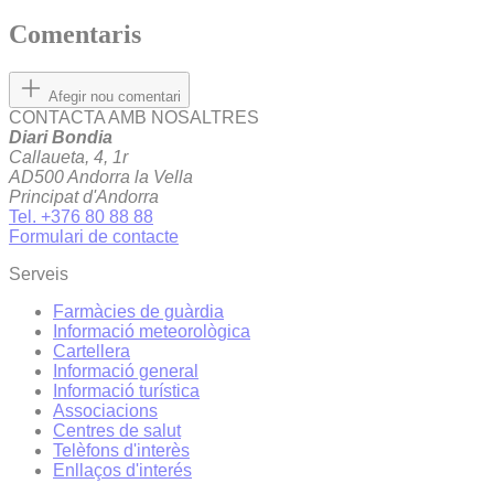
Comentaris
Afegir nou comentari
CONTACTA AMB NOSALTRES
Diari Bondia
Callaueta, 4, 1r
AD500 Andorra la Vella
Principat d'Andorra
Tel. +376 80 88 88
Formulari de contacte
Serveis
Farmàcies de guàrdia
Informació meteorològica
Cartellera
Informació general
Informació turística
Associacions
Centres de salut
Telèfons d'interès
Enllaços d'interés