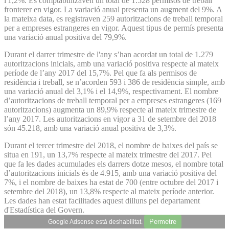
l'1,2%. Es comptabilitzaven un total de 1.528 permisos de treball
fronterer en vigor. La variació anual presenta un augment del 9%. A
la mateixa data, es registraven 259 autoritzacions de treball temporal
per a empreses estrangeres en vigor. Aquest tipus de permís presenta
una variació anual positiva del 79,9%.
Durant el darrer trimestre de l'any s’han acordat un total de 1.279
autoritzacions inicials, amb una variació positiva respecte al mateix
període de l’any 2017 del 15,7%. Pel que fa als permisos de
residència i treball, se n’acorden 593 i 386 de residència simple, amb
una variació anual del 3,1% i el 14,9%, respectivament. El nombre
d’autoritzacions de treball temporal per a empreses estrangeres (169
autoritzacions) augmenta un 89,9% respecte al mateix trimestre de
l’any 2017. Les autoritzacions en vigor a 31 de setembre del 2018
són 45.218, amb una variació anual positiva de 3,3%.
Durant el tercer trimestre del 2018, el nombre de baixes del país se
situa en 191, un 13,7% respecte al mateix trimestre del 2017. Pel
que fa les dades acumulades els darrers dotze mesos, el nombre total
d’autoritzacions inicials és de 4.915, amb una variació positiva del
7%, i el nombre de baixes ha estat de 700 (entre octubre del 2017 i
setembre del 2018), un 13,8% respecte al mateix període anterior.
Les dades han estat facilitades aquest dilluns pel departament
d'Estadística del Govern.
Permetre
Google Adsense està deshabilitat.