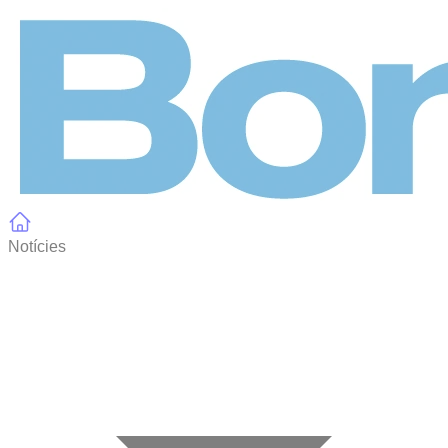
Panell de gestió de galetes
Notícies