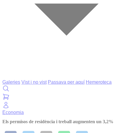
Galeries
Vist i no vist
Passava per aquí
Hemeroteca
Economia
Els permisos de residència i treball augmenten un 3,2%