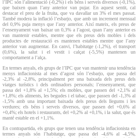
l’IPC són l’alimentació (-0,2%) i els béns i serveis diversos (-0,1%),
que baixen quan l’any anterior van pujar. En aquest sentit, cal
destacar el preu de la fruita, que va davallar un 3% el mes passat.
També modera la inflació l’esbarjo, que amb un increment mensual
del 0,9% puja menys que l’any anterior. Així mateix, els preus de
l’ensenyament van baixar un 0,3% a l’agost, quan l’any anterior es
van mantenir estables, mentre que els preus dels mobles i dels
productes de restauració es mantenen estables mentre que l’any
anterior van augmentar. En canvi, l’habitatge (-1,2%), el transport
(0,6%), la salut i el vestit i calçat (-5,5%) mantenen un
comportament a l’alça.
En termes anyals, els grups de l’IPC que van mantenir una tendència
menys inflacionista al mes d’agost són l’esbarjo, que passa del
-2,3% al -2,8%, principalment per una baixada dels preus dels
viatges turístics i dels ordinadors personals; l’ensenyament, que
passa del +1,8% al +1,5%; els mobles, que passen del +2,1% al
+1,8%; els aliments, les begudes i el tabac, que passen del -1,3% al
-1,5% amb una important baixada dels preus dels llegums i les
verdures; els béns i serveis diversos, que passen del +0,6% al
+0,4%; els hotels i restaurants, del +0,2% al +0,1%, i la salut, que és
manté estable en el +1,1%.
En contrapartida, els grups que tenen una tendència inflacionista en
termes anyals són l’habitatge, que passa del -4,6% al -4,5%,