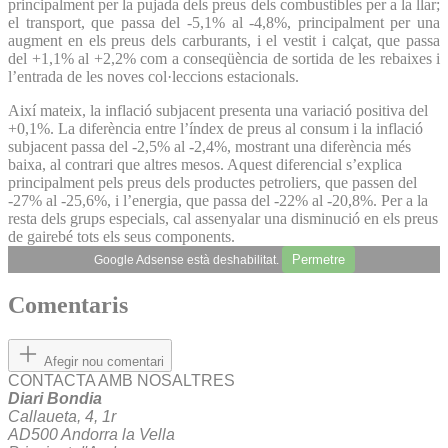
principalment per la pujada dels preus dels combustibles per a la llar;
el transport, que passa del -5,1% al -4,8%, principalment per una
augment en els preus dels carburants, i el vestit i calçat, que passa
del +1,1% al +2,2% com a conseqüència de sortida de les rebaixes i
l’entrada de les noves col·leccions estacionals.
Així mateix, la inflació subjacent presenta una variació positiva del
+0,1%. La diferència entre l’índex de preus al consum i la inflació
subjacent passa del -2,5% al -2,4%, mostrant una diferència més
baixa, al contrari que altres mesos. Aquest diferencial s’explica
principalment pels preus dels productes petroliers, que passen del
-27% al -25,6%, i l’energia, que passa del -22% al -20,8%. Per a la
resta dels grups especials, cal assenyalar una disminució en els preus
de gairebé tots els seus components.
Permetre
Google Adsense està deshabilitat.
Comentaris
Afegir nou comentari
CONTACTA AMB NOSALTRES
Diari Bondia
Callaueta, 4, 1r
AD500 Andorra la Vella