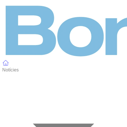
Panell de gestió de galetes
Notícies