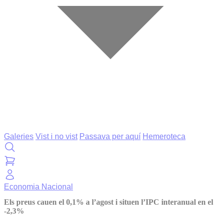
Galeries
Vist i no vist
Passava per aquí
Hemeroteca
Economia
Nacional
Els preus cauen el 0,1% a l’agost i situen l’IPC interanual en el
-2,3%