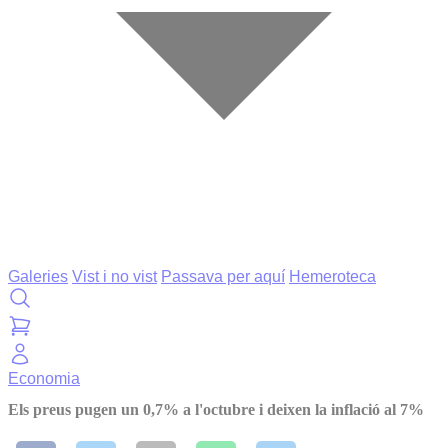
Galeries
Vist i no vist
Passava per aquí
Hemeroteca
Economia
Els preus pugen un 0,7% a l'octubre i deixen la inflació al 7%