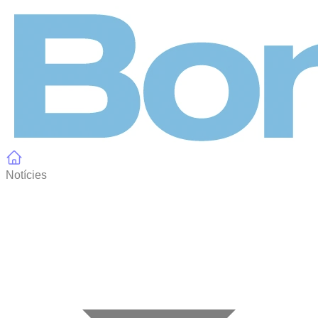
Panell de gestió de galetes
Notícies