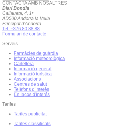
CONTACTA AMB NOSALTRES
Diari Bondia
Callaueta, 4, 1r
AD500 Andorra la Vella
Principat d'Andorra
Tel. +376 80 88 88
Formulari de contacte
Serveis
Farmàcies de guàrdia
Informació meteorològica
Cartellera
Informació general
Informació turística
Associacions
Centres de salut
Telèfons d'interès
Enllaços d'interés
Tarifes
Tarifes publicitat
Tarifes classificats