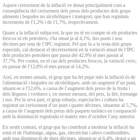
Aquest creixement de la inflació ve donat principalment com a
conseqüència del creixement dels preus dels productes dels grups
aliments i begudes no alcohòliques i transport, que han registrats
increments de l'1,2% i de l'1,7%, respectivament.
Quant a la inflació subjacent, la que no té en compte ni els productes
frescos ni els petroliers, s'ha situat ja al 4,1%, dos punts i nou
dècimes per sota de l’IPC registrat. Pel que fa a la resta dels grups
especials, cal destacar el decreixement en la variació anual de l’IPC
dels productes petroliers que passa del 42,9% el mes passat al
37,7%. Per contra, en el cas dels productes frescos, la variació creix,
en passar de l'12,8% el mes passat al 14,2%.
Així, en termes anuals, el grup que ha fet pujar més la inflació és de
l'alimentació i begudes no alcohòliques, amb un augment d’un punt,
situant-se a l'12,6%, a causa de l’augment dels preus de la fruita i
dels llegums i verdures i, en menor mesura, del peix, la llet, formatge
i ous. Per la seva part, el grup esbarjo, espectacles i cultura ha
registrat un creixement d’un punt i quatre dècimes, situantse al 5,7%,
a causa de l’augment dels preus dels paquets turístics en comparació
amb la disminució registrada el mateix mes d’octubre l’any anterior.
En sentit contrari, el grup que ha contribuit a moderar la inflació ha
estat el de l'habitatge, aigua, gas, electricitat i altres combustibles,
amb una disminució de dues dècimes, situant-se al 6,4%, degut a un