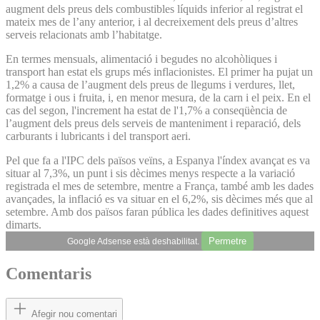
augment dels preus dels combustibles líquids inferior al registrat el
mateix mes de l’any anterior, i al decreixement dels preus d’altres
serveis relacionats amb l’habitatge.
En termes mensuals, alimentació i begudes no alcohòliques i
transport han estat els grups més inflacionistes. El primer ha pujat un
1,2% a causa de l’augment dels preus de llegums i verdures, llet,
formatge i ous i fruita, i, en menor mesura, de la carn i el peix. En el
cas del segon, l'increment ha estat de l'1,7% a conseqüència de
l’augment dels preus dels serveis de manteniment i reparació, dels
carburants i lubricants i del transport aeri.
Pel que fa a l'IPC dels països veïns, a Espanya l'índex avançat es va
situar al 7,3%, un punt i sis dècimes menys respecte a la variació
registrada el mes de setembre, mentre a França, també amb les dades
avançades, la inflació es va situar en el 6,2%, sis dècimes més que al
setembre. Amb dos països faran pública les dades definitives aquest
dimarts.
Permetre
Google Adsense està deshabilitat.
Comentaris
Afegir nou comentari