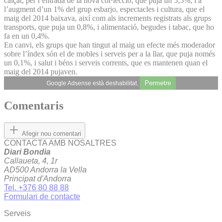
calçat, per l’entrada de la nova col·lecció, que puja un 5,5%, i a
l’augment d’un 1% del grup esbarjo, espectacles i cultura, que el
maig del 2014 baixava, així com als increments registrats als grups
transports, que puja un 0,8%, i alimentació, begudes i tabac, que ho
fa en un 0,4%.
En canvi, els grups que han tingut al maig un efecte més moderador
sobre l’índex són el de mobles i serveis per a la llar, que puja només
un 0,1%, i salut i béns i serveis corrents, que es mantenen quan el
maig del 2014 pujaven.
Permetre
Google Adsense està deshabilitat.
Comentaris
Afegir nou comentari
CONTACTA AMB NOSALTRES
Diari Bondia
Callaueta, 4, 1r
AD500 Andorra la Vella
Principat d'Andorra
Tel. +376 80 88 88
Formulari de contacte
Serveis