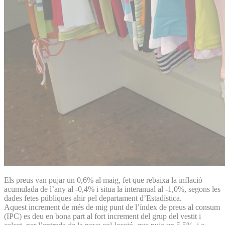
Els preus van pujar un 0,6% al maig, fet que rebaixa la inflació
acumulada de l’any al -0,4% i situa la interanual al -1,0%, segons les
dades fetes públiques ahir pel departament d’Estadística.
Aquest increment de més de mig punt de l’índex de preus al consum
(IPC) es deu en bona part al fort increment del grup del vestit i