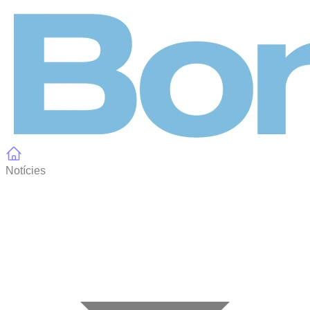
Panell de gestió de galetes
Notícies