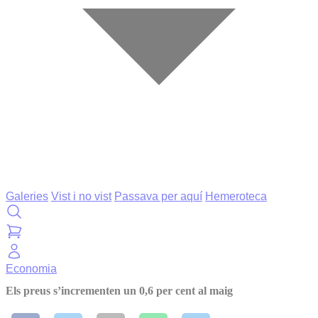
Galeries
Vist i no vist
Passava per aquí
Hemeroteca
Economia
Els preus s’incrementen un 0,6 per cent al maig