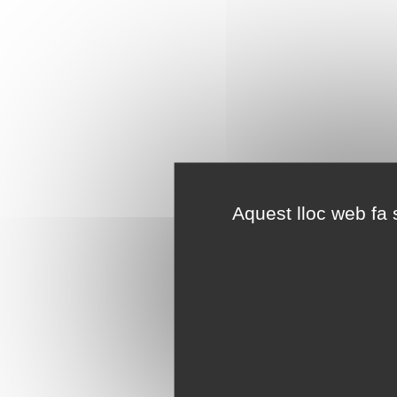
Aquest lloc web fa s