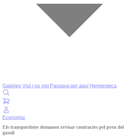
Galeries
Vist i no vist
Passava per aquí
Hemeroteca
Economia
Els transportistes demanen revisar contractes pel preu del
gasoil