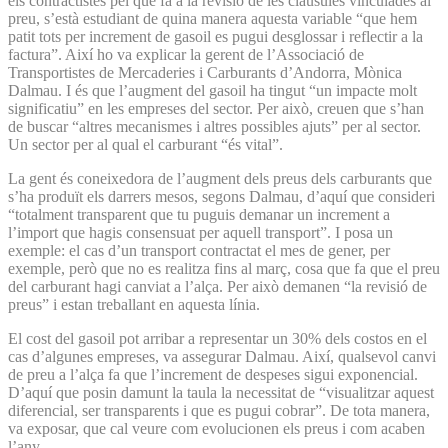
els contractistes pel que fa a la revisió de les clàusules vinculades al
preu, s’està estudiant de quina manera aquesta variable “que hem
patit tots per increment de gasoil es pugui desglossar i reflectir a la
factura”. Així ho va explicar la gerent de l’Associació de
Transportistes de Mercaderies i Carburants d’Andorra, Mònica
Dalmau. I és que l’augment del gasoil ha tingut “un impacte molt
significatiu” en les empreses del sector. Per això, creuen que s’han
de buscar “altres mecanismes i altres possibles ajuts” per al sector.
Un sector per al qual el carburant “és vital”.
La gent és coneixedora de l’augment dels preus dels carburants que
s’ha produït els darrers mesos, segons Dalmau, d’aquí que consideri
“totalment transparent que tu puguis demanar un increment a
l’import que hagis consensuat per aquell transport”. I posa un
exemple: el cas d’un transport contractat el mes de gener, per
exemple, però que no es realitza fins al març, cosa que fa que el preu
del carburant hagi canviat a l’alça. Per això demanen “la revisió de
preus” i estan treballant en aquesta línia.
El cost del gasoil pot arribar a representar un 30% dels costos en el
cas d’algunes empreses, va assegurar Dalmau. Així, qualsevol canvi
de preu a l’alça fa que l’increment de despeses sigui exponencial.
D’aquí que posin damunt la taula la necessitat de “visualitzar aquest
diferencial, ser transparents i que es pugui cobrar”. De tota manera,
va exposar, que cal veure com evolucionen els preus i com acaben
l’any.