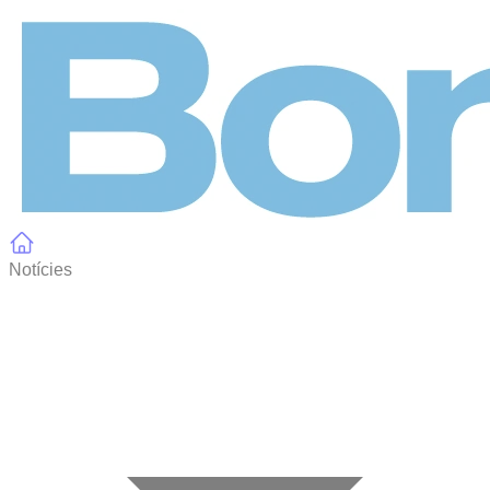
Panell de gestió de galetes
Notícies