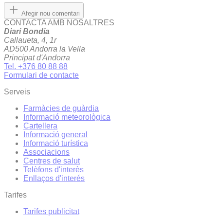
Afegir nou comentari
CONTACTA AMB NOSALTRES
Diari Bondia
Callaueta, 4, 1r
AD500 Andorra la Vella
Principat d'Andorra
Tel. +376 80 88 88
Formulari de contacte
Serveis
Farmàcies de guàrdia
Informació meteorològica
Cartellera
Informació general
Informació turística
Associacions
Centres de salut
Telèfons d'interès
Enllaços d'interés
Tarifes
Tarifes publicitat