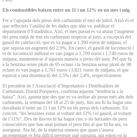
Els combustibles baixen entre un 11 i un 12% en un mes i mig
Fre a l’apujada dels preus dels carburants el mes de juliol. Això és el
que reflecteix l’anàlisi de les dades que ahir va publicar el
departament d’Estadística. Així, el mes passat es va aturar l’augment
del preu mitjà de tots els carburants respecte al juny, a excepció del
gasoil de calefacció, que es va pagar a 1,390 euros de mitjana, el
que suposa un augment del 2,9%. En canvi, el gasoil de locomoció i
el de locomoció millorat es van pagar a 1,709 euros i 1,740 euros de
mitjana, mantenint-se d’aquesta manera a preus del juny. Pel que fa
a la benzina sense plom de 95 octans i la benzina sense plom de 98
octans es van pagar a 1,761 euros i 1,821 euros de mitjana, el que
equival a una disminució del 2,5% i del 2,4%, respectivament.
El president de l’Associació d’Importadors i Distribuïdors de
Carburants, David Porqueres, confirma aquesta “tendència a la
baixa”. Així, apunta que des que es va arribar als preus més alts dels
carburants, la setmana del 18 al 25 de juny, fins ara hi ha hagut una
davallada d’entre un 11 i un 12% en els preus dels carburants. En
concret, “les benzines estan al voltant del 12% i el gasoil, al voltant
de l’11%”. Des de llavors hi ha hagut cinc o sis baixades de preu
consecutives que han anat portant el preu fins al que hi ha ara, va
assegurar. Ara bé, de la mateixa manera que quan s’anava
incrementant es feia difícil preveure què passaria, ara estem en la