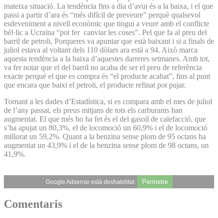
mateixa situació. La tendència fins a dia d’avui és a la baixa, i el que
passi a partir d’ara és “més difícil de preveure” perquè qualsevol
esdeveniment a nivell econòmic que tingui a veure amb el conflicte
bèl·lic a Ucraïna “pot fer canviar les coses”. Pel que fa al preu del
barril de petroli, Porqueres va apuntar que està baixant i si a finals de
juliol estava al voltant dels 110 dòlars ara està a 94. Això marca
aquesta tendència a la baixa d’aquestes darreres setmanes. Amb tot,
va fer notar que el del barril no acaba de ser el preu de referència
exacte perquè el que es compra és “el producte acabat”, fins al punt
que encara que baixi el petroli, el producte refinat pot pujar.
Tornant a les dades d’Estadística, si es compara amb el mes de juliol
de l’any passat, els preus mitjans de tots els carburants han
augmentat. El que més ho ha fet és el del gasoil de calefacció, que
s’ha apujat un 80,3%, el de locomoció un 60,9% i el de locomoció
millorat un 59,2%. Quant a la benzina sense plom de 95 octans ha
augmentat un 43,9% i el de la benzina sense plom de 98 octans, un
41,9%.
Permetre
Google Adsense està deshabilitat.
Comentaris