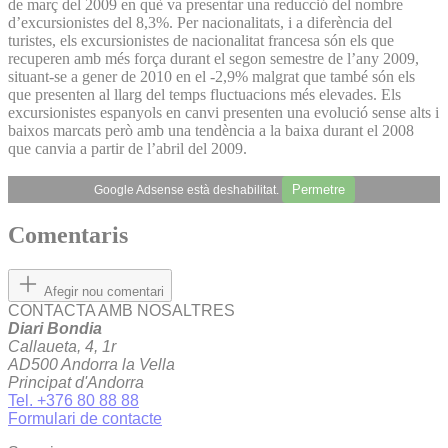
de març del 2009 en què va presentar una reducció del nombre
d’excursionistes del 8,3%. Per nacionalitats, i a diferència del
turistes, els excursionistes de nacionalitat francesa són els que
recuperen amb més força durant el segon semestre de l’any 2009,
situant-se a gener de 2010 en el -2,9% malgrat que també són els
que presenten al llarg del temps fluctuacions més elevades. Els
excursionistes espanyols en canvi presenten una evolució sense alts i
baixos marcats però amb una tendència a la baixa durant el 2008
que canvia a partir de l’abril del 2009.
Permetre
Google Adsense està deshabilitat.
Comentaris
Afegir nou comentari
CONTACTA AMB NOSALTRES
Diari Bondia
Callaueta, 4, 1r
AD500 Andorra la Vella
Principat d'Andorra
Tel. +376 80 88 88
Formulari de contacte