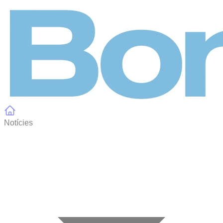
Panell de gestió de galetes
Notícies