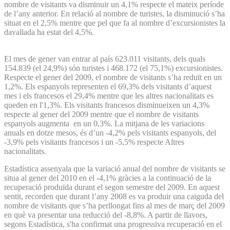
nombre de visitants va disminuir un 4,1% respecte el mateix període
de l’any anterior. En relació al nombre de turistes, la disminució s’ha
situat en el 2,5% mentre que pel que fa al nombre d’excursionistes la
davallada ha estat del 4,5%.
El mes de gener van entrar al país 623.011 visitants, dels quals
154.839 (el 24,9%) són turistes i 468.172 (el 75,1%) excursionistes.
Respecte el gener del 2009, el nombre de visitants s’ha reduït en un
1,2%. Els espanyols representen el 69,3% dels visitants d’aquest
mes i els francesos el 29,4% mentre que les altres nacionalitats es
queden en l'1,3%. Els visitants francesos disminueixen un 4,3%
respecte al gener del 2009 mentre que el nombre de visitants
espanyols augmenta en un 0,3%. La mitjana de les variacions
anuals en dotze mesos, és d’un -4,2% pels visitants espanyols, del
-3,9% pels visitants francesos i un -5,5% respecte Altres
nacionalitats.
Estadística assenyala que la variació anual del nombre de visitants se
situa al gener del 2010 en el -4,1% gràcies a la continuació de la
recuperació produïda durant el segon semestre del 2009. En aquest
sentit, recorden que durant l’any 2008 es va produir una caiguda del
nombre de visitants que s’ha perllongat fins al mes de març del 2009
en què va presentar una reducció del -8,8%. A partir de llavors,
segons Estadística, s'ha confirmat una progressiva recuperació en el