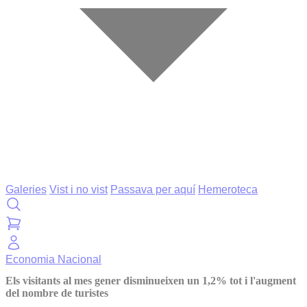
Galeries
Vist i no vist
Passava per aquí
Hemeroteca
Economia
Nacional
Els visitants al mes gener disminueixen un 1,2% tot i l'augment
del nombre de turistes