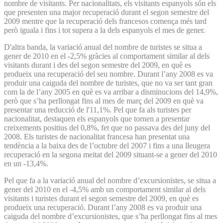
nombre de visitants. Per nacionalitats, els visitants espanyols són els
que presenten una major recuperació durant el segon semestre del
2009 mentre que la recuperació dels francesos comença més tard
però iguala i fins i tot supera a la dels espanyols el mes de gener.
D'altra banda, la variació anual del nombre de turistes se situa a
gener de 2010 en el -2,5% gràcies al comportament similar al dels
visitants durant i des del segon semestre del 2009, en què es
produeix una recuperació del seu nombre. Durant l’any 2008 es va
produir una caiguda del nombre de turistes, que no va ser tant gran
com la de l’any 2005 en què es va arribar a disminucions del 14,9%,
però que s’ha perllongat fins al mes de març del 2009 en què va
presentar una reducció de l'11,1%. Pel que fa als turistes per
nacionalitat, destaquen els espanyols que tornen a presentar
creixements positius del 0,8%, fet que no passava des del juny del
2008. Els turistes de nacionalitat francesa han presentat una
tendència a la baixa des de l’octubre del 2007 i fins a una lleugera
recuperació en la segona meitat del 2009 situant-se a gener del 2010
en un -13,4%.
Pel que fa a la variació anual del nombre d’excursionistes, se situa a
gener del 2010 en el -4,5% amb un comportament similar al dels
visitants i turistes durant el segon semestre del 2009, en què es
produeix una recuperació. Durant l’any 2008 es va produir una
caiguda del nombre d’excursionistes, que s’ha perllongat fins al mes