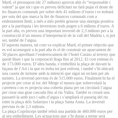
Martí, el pressupost (de 27 milions) aprovat ahir és “responsable i
valent” ja que tot i que es preveu deficitari no farà pujar el deute de
les finances comunals per sobre dels 41 milions d’euros i es trobarà
per sota del que marca la llei de finances comunals com a
endeutament límit; a més a més pretén generar una sinergia positiva
per a la parròquia i les inversions reals pugen a 6 milions d’euros. A
la part alta, es preveu una important inversió de 2,3 milions per a la
construcció d’un museu d’interpretació de la vall del Madriu i, si pot
ser, també de l’aigua.
D’aquesta manera, tal com va explicar Martí, el primer objectiu que
es vol aconseguir a la part alta és el de construir un aparcament de
50 places aprofitant l’enderrocament de l’hotel Casino al terreny que
quedi lliure i que la corporació lloga fins al 2012. El cost estimat és
de 173.000 euros. D’altra banda, s’embellirà la plaça de davant la
façana de l’Art i la que es troba tot just enfront, i també s’hi ubicarà
una caseta de turisme amb la intenció que sigui un reclam per als
turistes. La inversió prevista és de 515.000 euros. Finalment hi ha el
projecte per crear al roc del Metge el museu que sobrevolarà la
carretera i on es projecta una coberta plana per on circularà l’aigua
per crear una gran cascada fins al riu Valira. També es crearà una
passarel·la amb jocs i salts d’aigua i s’ampliarà el passeig del riu
entre la plaça dels Safarejos i la plaça Santa Anna. La inversió
prevista és de 2,3 milions.
La plaça Coprínceps també rebrà una partida de 460.000 euros per
al seu embelliment. Les actuacions que s’hi duran a terme serà