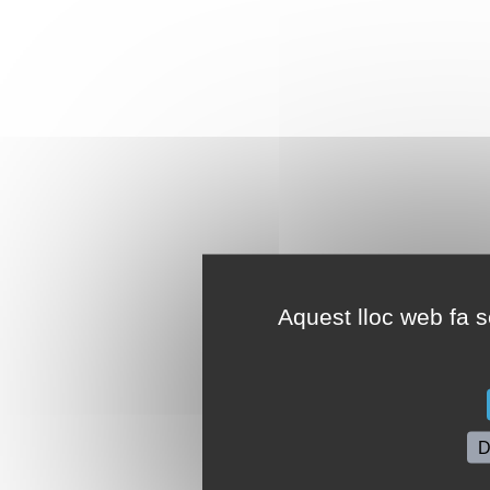
Aquest lloc web fa se
D