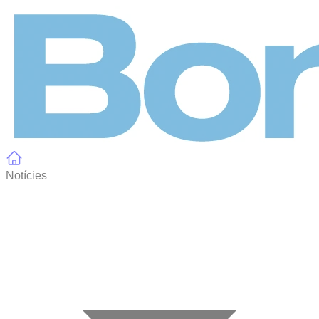
Panell de gestió de galetes
Notícies