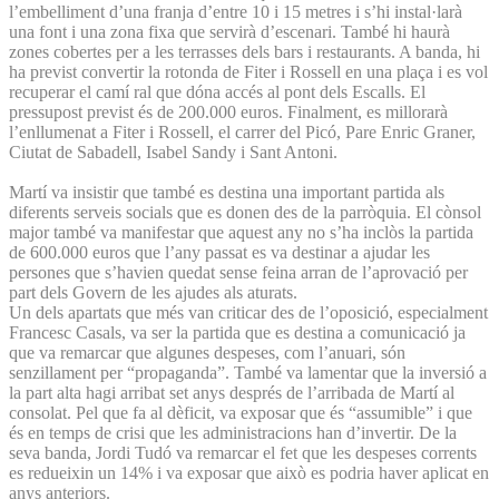
l’embelliment d’una franja d’entre 10 i 15 metres i s’hi instal·larà
una font i una zona fixa que servirà d’escenari. També hi haurà
zones cobertes per a les terrasses dels bars i restaurants. A banda, hi
ha previst convertir la rotonda de Fiter i Rossell en una plaça i es vol
recuperar el camí ral que dóna accés al pont dels Escalls. El
pressupost previst és de 200.000 euros. Finalment, es millorarà
l’enllumenat a Fiter i Rossell, el carrer del Picó, Pare Enric Graner,
Ciutat de Sabadell, Isabel Sandy i Sant Antoni.
Martí va insistir que també es destina una important partida als
diferents serveis socials que es donen des de la parròquia. El cònsol
major també va manifestar que aquest any no s’ha inclòs la partida
de 600.000 euros que l’any passat es va destinar a ajudar les
persones que s’havien quedat sense feina arran de l’aprovació per
part dels Govern de les ajudes als aturats.
Un dels apartats que més van criticar des de l’oposició, especialment
Francesc Casals, va ser la partida que es destina a comunicació ja
que va remarcar que algunes despeses, com l’anuari, són
senzillament per “propaganda”. També va lamentar que la inversió a
la part alta hagi arribat set anys després de l’arribada de Martí al
consolat. Pel que fa al dèficit, va exposar que és “assumible” i que
és en temps de crisi que les administracions han d’invertir. De la
seva banda, Jordi Tudó va remarcar el fet que les despeses corrents
es redueixin un 14% i va exposar que això es podria haver aplicat en
anys anteriors.