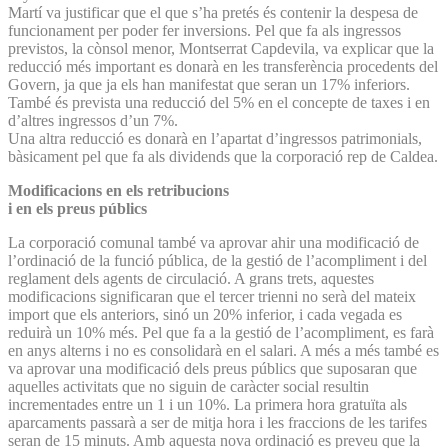
Martí va justificar que el que s’ha pretés és contenir la despesa de
funcionament per poder fer inversions. Pel que fa als ingressos
previstos, la cònsol menor, Montserrat Capdevila, va explicar que la
reducció més important es donarà en les transferència procedents del
Govern, ja que ja els han manifestat que seran un 17% inferiors.
També és prevista una reducció del 5% en el concepte de taxes i en
d’altres ingressos d’un 7%.
Una altra reducció es donarà en l’apartat d’ingressos patrimonials,
bàsicament pel que fa als dividends que la corporació rep de Caldea.
Modificacions en els retribucions
i en els preus públics
La corporació comunal també va aprovar ahir una modificació de
l’ordinació de la funció pública, de la gestió de l’acompliment i del
reglament dels agents de circulació. A grans trets, aquestes
modificacions significaran que el tercer trienni no serà del mateix
import que els anteriors, sinó un 20% inferior, i cada vegada es
reduirà un 10% més. Pel que fa a la gestió de l’acompliment, es farà
en anys alterns i no es consolidarà en el salari. A més a més també es
va aprovar una modificació dels preus públics que suposaran que
aquelles activitats que no siguin de caràcter social resultin
incrementades entre un 1 i un 10%. La primera hora gratuïta als
aparcaments passarà a ser de mitja hora i les fraccions de les tarifes
seran de 15 minuts. Amb aquesta nova ordinació es preveu que la