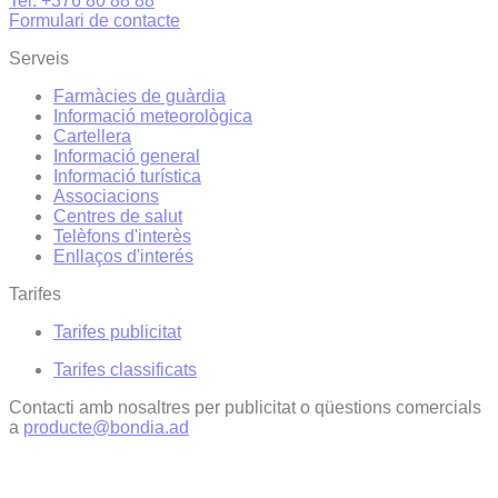
Tel. +376 80 88 88
Formulari de contacte
Serveis
Farmàcies de guàrdia
Informació meteorològica
Cartellera
Informació general
Informació turística
Associacions
Centres de salut
Telèfons d'interès
Enllaços d'interés
Tarifes
Tarifes publicitat
Tarifes classificats
Contacti amb nosaltres per publicitat o qüestions comercials
a
producte@bondia.ad