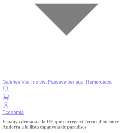
Galeries
Vist i no vist
Passava per aquí
Hemeroteca
Economia
Espanya demana a la UE que corregeixi l'error d'incloure
Andorra a la llista espanyola de paradisos