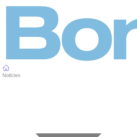
Panell de gestió de galetes
Notícies