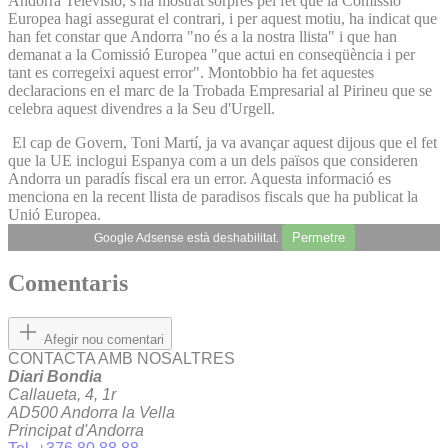
Andorra Televisió, s'ha mostrat sorprès pel fet que la Comissió
Europea hagi assegurat el contrari, i per aquest motiu, ha indicat que
han fet constar que Andorra "no és a la nostra llista" i que han
demanat a la Comissió Europea "que actui en conseqüència i per
tant es corregeixi aquest error". Montobbio ha fet aquestes
declaracions en el marc de la Trobada Empresarial al Pirineu que se
celebra aquest divendres a la Seu d'Urgell.
El cap de Govern, Toni Martí, ja va avançar aquest dijous que el fet
que la UE inclogui Espanya com a un dels països que consideren
Andorra un paradís fiscal era un error. Aquesta informació es
menciona en la recent llista de paradisos fiscals que ha publicat la
Unió Europea.
Permetre
Google Adsense està deshabilitat.
Comentaris
Afegir nou comentari
CONTACTA AMB NOSALTRES
Diari Bondia
Callaueta, 4, 1r
AD500 Andorra la Vella
Principat d'Andorra