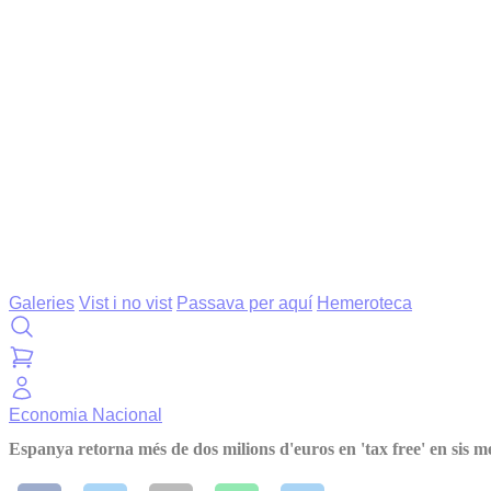
Galeries
Vist i no vist
Passava per aquí
Hemeroteca
Economia
Nacional
Espanya retorna més de dos milions d'euros en 'tax free' en sis m