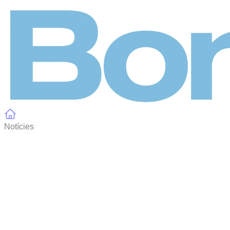
Panell de gestió de galetes
Notícies