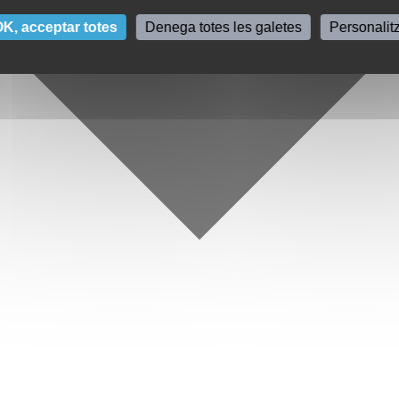
K, acceptar totes
Denega totes les galetes
Personalit