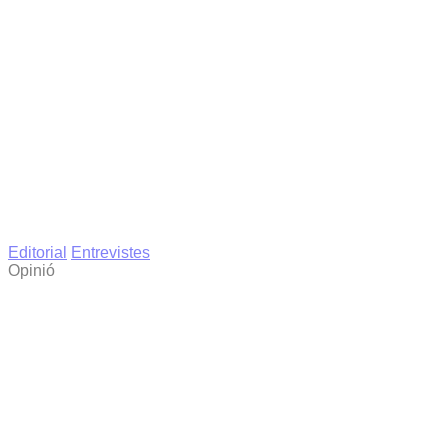
Editorial
Entrevistes
Opinió