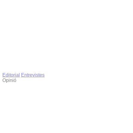
Editorial
Entrevistes
Opinió