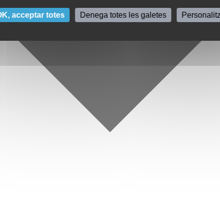
K, acceptar totes
Denega totes les galetes
Personalit