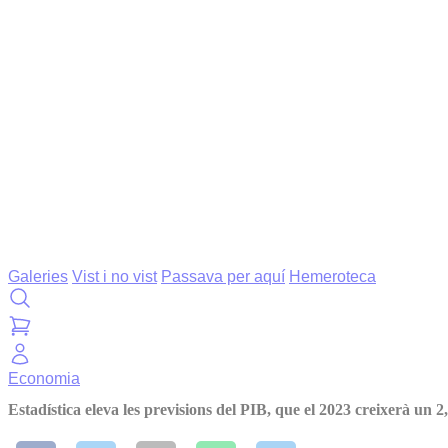
Galeries
Vist i no vist
Passava per aquí
Hemeroteca
Economia
Estadística eleva les previsions del PIB, que el 2023 creixerà un 