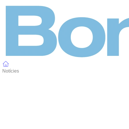
Panell de gestió de galetes
Notícies