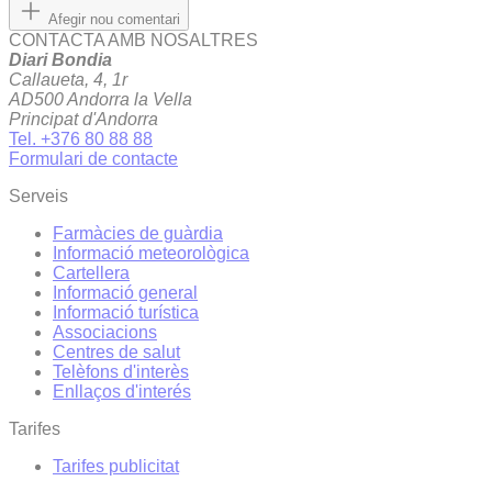
Afegir nou comentari
CONTACTA AMB NOSALTRES
Diari Bondia
Callaueta, 4, 1r
AD500 Andorra la Vella
Principat d'Andorra
Tel. +376 80 88 88
Formulari de contacte
Serveis
Farmàcies de guàrdia
Informació meteorològica
Cartellera
Informació general
Informació turística
Associacions
Centres de salut
Telèfons d'interès
Enllaços d'interés
Tarifes
Tarifes publicitat