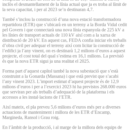
inclòs el desmantellament de la línia actual que ja es troba al límit de
la seva capacitat, i per al 2023 se’n destinaran 4,7.
També s’inclou la construcció d’una nova estació transformadora
repartidora (ETR) que s’ubicarà en un terreny a la Borda Vidal cedit
pel Govern i que connectarà una nova línia espanyola de 225 kV a
les línies de transport actuals de 110 kV així com a la xarxa de
distribució de 20 kV. En aquest cas, FEDA confia iniciar els treballs
d’obra civil per adequar el terreny així com licitar la construcció de
l’edifici ja l’any vinent, on es destinarà 1,2 milions d’euros a aquest
projecte, el cost total del qual s’estima en 16,1 milions. La previsió
és que la nova ETR sigui ja una realitat el 2025.
Forma part d’aquest capítol també la nova subestació que s’està
construint a la Gonarda (Massana) i que està previst que s’acabi
l’any vinent 2023. L’import estimat d’aquest projecte és de 12,9
milions d’euros i per a l’exercici 2023 hi ha previstos 268.000 euros
que serviran per als treballs d’adequació de la plataforma i els
accessos a les instal·lacions de l’ETR.
Així mateix, el pla preveu 5,6 milions d’euros més per a diverses
actuacions de manteniment i millora de les ETR d’Encamp,
Margineda, Ransol i Grau roig.
En l’àmbit de la producció, i al marge de la millora dels equips de