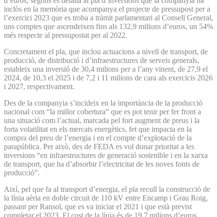
d’euros, segons es detalla al pla d’inversions que la companyia ha
inclòs en la memòria que acompanya el projecte de pressupost per a
l’exercici 2023 que es troba a tràmit parlamentari al Consell General,
uns comptes que ascendeixen fins als 132,9 milions d’euros, un 54%
més respecte al pressupostat per al 2022.
Concretament el pla, que inclou actuacions a nivell de transport, de
producció, de distribució i d’infraestructures de serveis generals,
estableix una inversió de 30,4 milions per a l’any vinent, de 27,9 el
2024, de 10,3 el 2025 i de 7,2 i 11 milions de cara als exercicis 2026
i 2027, respectivament.
Des de la companyia s’incideix en la importància de la producció
nacional com “la millor cobertura” que es pot tenir per fer front a
una situació com l’actual, marcada pel fort augment de preus i la
forta volatilitat en els mercats energètics, fet que impacta en la
compra del preu de l’energia i en el compte d’explotació de la
parapública. Per això, des de FEDA es vol donar prioritat a les
inversions “en infraestructures de generació sostenible i en la xarxa
de transport, que ha d’absorbir l’electricitat de les noves fonts de
producció”.
Així, pel que fa al transport d’energia, el pla recull la construcció de
la línia aèria en doble circuit de 110 kV entre Encamp i Grau Roig,
passant per Ransol, que es va iniciar el 2021 i que està previst
completar el 2023. El cost de la línia és de 19,7 milions d’euros,