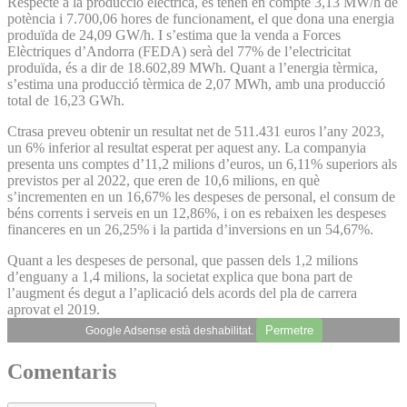
Respecte a la producció elèctrica, es tenen en compte 3,13 MW/h de
potència i 7.700,06 hores de funcionament, el que dona una energia
produïda de 24,09 GW/h. I s’estima que la venda a Forces
Elèctriques d’Andorra (FEDA) serà del 77% de l’electricitat
produïda, és a dir de 18.602,89 MWh. Quant a l’energia tèrmica,
s’estima una producció tèrmica de 2,07 MWh, amb una producció
total de 16,23 GWh.
Ctrasa preveu obtenir un resultat net de 511.431 euros l’any 2023,
un 6% inferior al resultat esperat per aquest any. La companyia
presenta uns comptes d’11,2 milions d’euros, un 6,11% superiors als
previstos per al 2022, que eren de 10,6 milions, en què
s’incrementen en un 16,67% les despeses de personal, el consum de
béns corrents i serveis en un 12,86%, i on es rebaixen les despeses
financeres en un 26,25% i la partida d’inversions en un 54,67%.
Quant a les despeses de personal, que passen dels 1,2 milions
d’enguany a 1,4 milions, la societat explica que bona part de
l’augment és degut a l’aplicació dels acords del pla de carrera
aprovat el 2019.
Permetre
Google Adsense està deshabilitat.
Comentaris