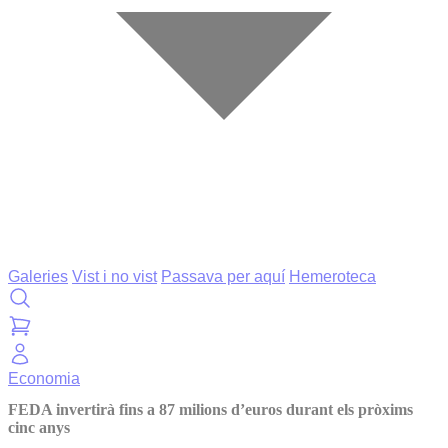
Galeries
Vist i no vist
Passava per aquí
Hemeroteca
Economia
FEDA invertirà fins a 87 milions d’euros durant els pròxims
cinc anys