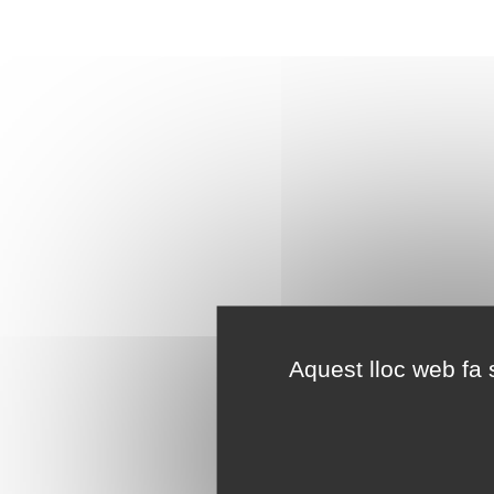
Aquest lloc web fa s