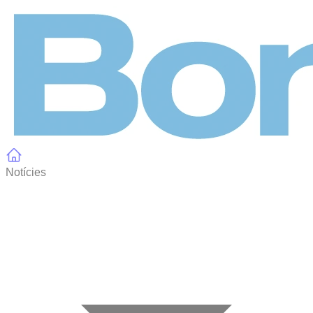
Panell de gestió de galetes
Notícies