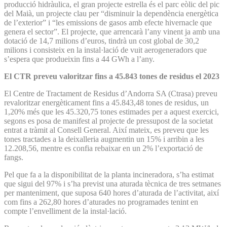
producció hidràulica, el gran projecte estrella és el parc eòlic del pic
del Maià, un projecte clau per “disminuir la dependència energètica
de l’exterior” i “les emissions de gasos amb efecte hivernacle que
genera el sector”. El projecte, que arrencarà l’any vinent ja amb una
dotació de 14,7 milions d’euros, tindrà un cost global de 30,2
milions i consisteix en la instal·lació de vuit aerogeneradors que
s’espera que produeixin fins a 44 GWh a l’any.
El CTR preveu valoritzar fins a 45.843 tones de residus el 2023
El Centre de Tractament de Residus d’Andorra SA (Ctrasa) preveu
revaloritzar energèticament fins a 45.843,48 tones de residus, un
1,20% més que les 45.320,75 tones estimades per a aquest exercici,
segons es posa de manifest al projecte de pressupost de la societat
entrat a tràmit al Consell General. Així mateix, es preveu que les
tones tractades a la deixalleria augmentin un 15% i arribin a les
12.208,56, mentre es confia rebaixar en un 2% l’exportació de
fangs.
Pel que fa a la disponibilitat de la planta incineradora, s’ha estimat
que sigui del 97% i s’ha previst una aturada tècnica de tres setmanes
per manteniment, que suposa 640 hores d’aturada de l’activitat, així
com fins a 262,80 hores d’aturades no programades tenint en
compte l’envelliment de la instal·lació.