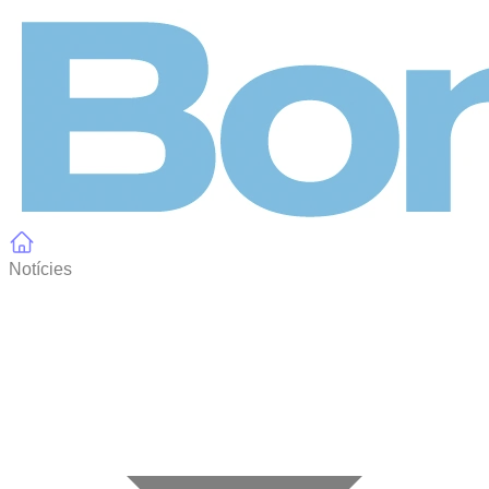
Panell de gestió de galetes
Notícies