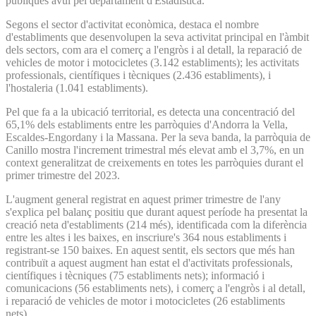
públiques avui pel departament d'Estadística.
Segons el sector d'activitat econòmica, destaca el nombre
d'establiments que desenvolupen la seva activitat principal en l'àmbit
dels sectors, com ara el comerç a l'engròs i al detall, la reparació de
vehicles de motor i motocicletes (3.142 establiments); les activitats
professionals, científiques i tècniques (2.436 establiments), i
l'hostaleria (1.041 establiments).
Pel que fa a la ubicació territorial, es detecta una concentració del
65,1% dels establiments entre les parròquies d'Andorra la Vella,
Escaldes-Engordany i la Massana. Per la seva banda, la parròquia de
Canillo mostra l'increment trimestral més elevat amb el 3,7%, en un
context generalitzat de creixements en totes les parròquies durant el
primer trimestre del 2023.
L'augment general registrat en aquest primer trimestre de l'any
s'explica pel balanç positiu que durant aquest període ha presentat la
creació neta d'establiments (214 més), identificada com la diferència
entre les altes i les baixes, en inscriure's 364 nous establiments i
registrant-se 150 baixes. En aquest sentit, els sectors que més han
contribuït a aquest augment han estat el d'activitats professionals,
científiques i tècniques (75 establiments nets); informació i
comunicacions (56 establiments nets), i comerç a l'engròs i al detall,
i reparació de vehicles de motor i motocicletes (26 establiments
nets).