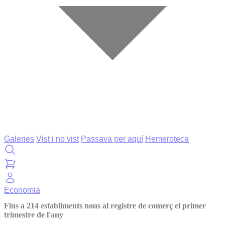
Galeries
Vist i no vist
Passava per aquí
Hemeroteca
Economia
Fins a 214 establiments nous al registre de comerç el primer
trimestre de l'any