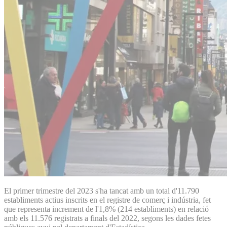
El primer trimestre del 2023 s'ha tancat amb un total d'11.790
establiments actius inscrits en el registre de comerç i indústria, fet
que representa increment de l'1,8% (214 establiments) en relació
amb els 11.576 registrats a finals del 2022, segons les dades fetes