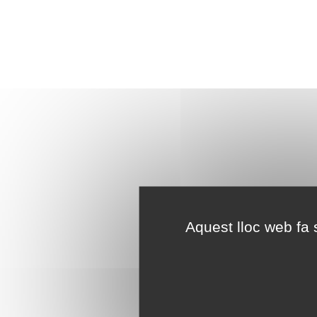
Aquest lloc web fa s