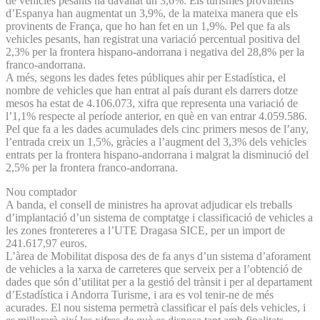
de vehicles pesants ha davallat un 3,6%. Els turismes provinents
d’Espanya han augmentat un 3,9%, de la mateixa manera que els
provinents de França, que ho han fet en un 1,9%. Pel que fa als
vehicles pesants, han registrat una variació percentual positiva del
2,3% per la frontera hispano-andorrana i negativa del 28,8% per la
franco-andorrana.
A més, segons les dades fetes públiques ahir per Estadística, el
nombre de vehicles que han entrat al país durant els darrers dotze
mesos ha estat de 4.106.073, xifra que representa una variació de
l’1,1% respecte al període anterior, en què en van entrar 4.059.586.
Pel que fa a les dades acumulades dels cinc primers mesos de l’any,
l’entrada creix un 1,5%, gràcies a l’augment del 3,3% dels vehicles
entrats per la frontera hispano-andorrana i malgrat la disminució del
2,5% per la frontera franco-andorrana.
Nou comptador
A banda, el consell de ministres ha aprovat adjudicar els treballs
d’implantació d’un sistema de comptatge i classificació de vehicles a
les zones frontereres a l’UTE Dragasa SICE, per un import de
241.617,97 euros.
L’àrea de Mobilitat disposa des de fa anys d’un sistema d’aforament
de vehicles a la xarxa de carreteres que serveix per a l’obtenció de
dades que són d’utilitat per a la gestió del trànsit i per al departament
d’Estadística i Andorra Turisme, i ara es vol tenir-ne de més
acurades. El nou sistema permetrà classificar el país dels vehicles, i