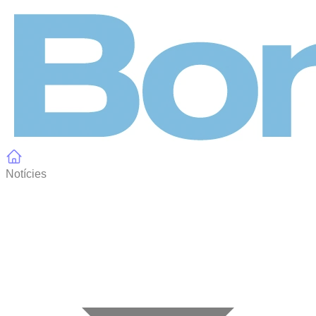
Panell de gestió de galetes
Notícies