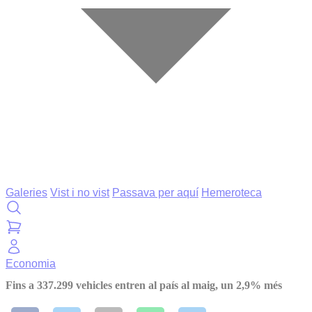
Galeries
Vist i no vist
Passava per aquí
Hemeroteca
Economia
Fins a 337.299 vehicles entren al país al maig, un 2,9% més