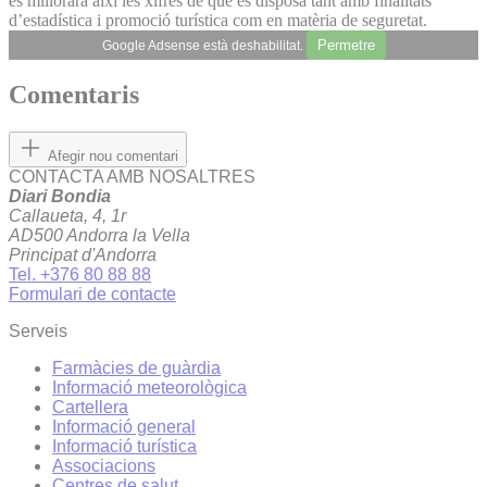
es millorarà així les xifres de què es disposa tant amb finalitats
d’estadística i promoció turística com en matèria de seguretat.
Permetre
Google Adsense està deshabilitat.
Comentaris
Afegir nou comentari
CONTACTA AMB NOSALTRES
Diari Bondia
Callaueta, 4, 1r
AD500 Andorra la Vella
Principat d'Andorra
Tel. +376 80 88 88
Formulari de contacte
Serveis
Farmàcies de guàrdia
Informació meteorològica
Cartellera
Informació general
Informació turística
Associacions
Centres de salut