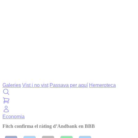
Galeries
Vist i no vist
Passava per aquí
Hemeroteca
Economia
Fitch confirma el ràting d’Andbank en BBB