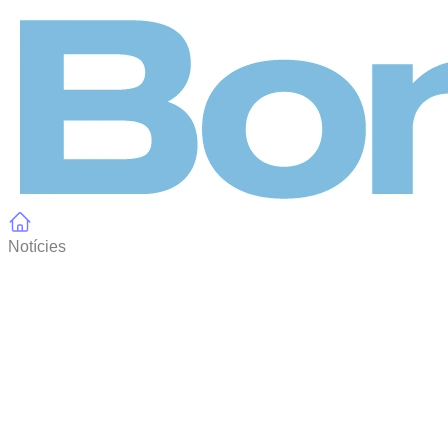
Panell de gestió de galetes
Notícies