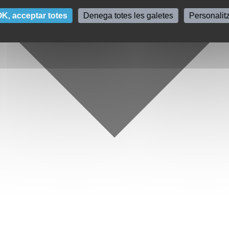
K, acceptar totes
Denega totes les galetes
Personalit