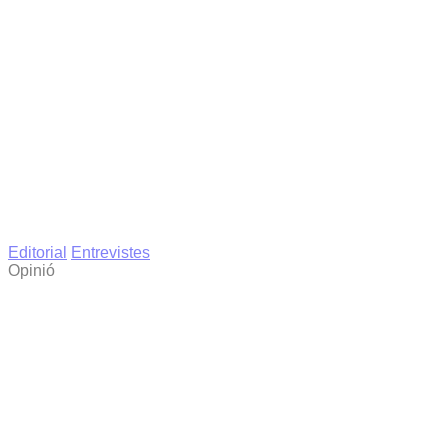
Editorial
Entrevistes
Opinió