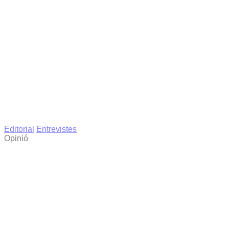
Editorial
Entrevistes
Opinió