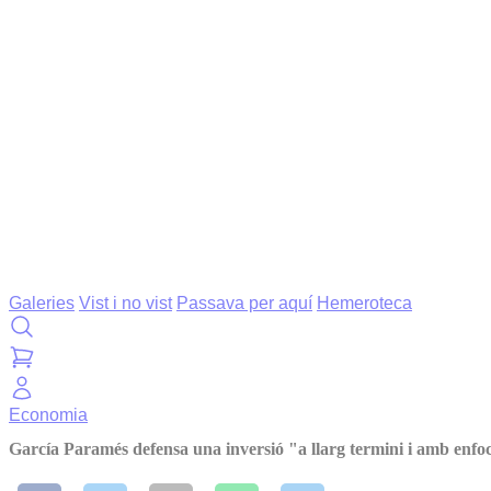
Galeries
Vist i no vist
Passava per aquí
Hemeroteca
Economia
García Paramés defensa una inversió "a llarg termini i amb enf