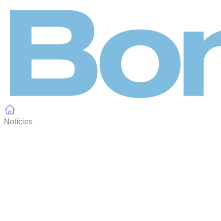
Panell de gestió de galetes
Notícies