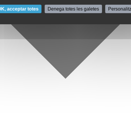
K, acceptar totes
Denega totes les galetes
Personalit