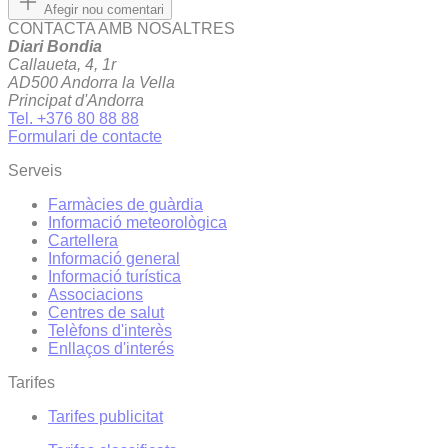
Afegir nou comentari
CONTACTA AMB NOSALTRES
Diari Bondia
Callaueta, 4, 1r
AD500 Andorra la Vella
Principat d'Andorra
Tel. +376 80 88 88
Formulari de contacte
Serveis
Farmàcies de guàrdia
Informació meteorològica
Cartellera
Informació general
Informació turística
Associacions
Centres de salut
Telèfons d'interès
Enllaços d'interés
Tarifes
Tarifes publicitat