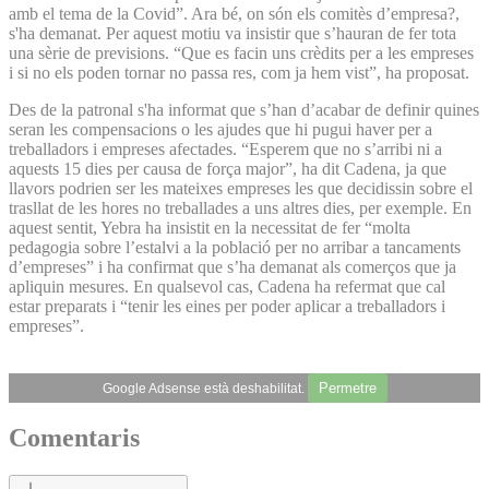
amb el tema de la Covid”. Ara bé, on són els comitès d’empresa?,
s'ha demanat. Per aquest motiu va insistir que s’hauran de fer tota
una sèrie de previsions. “Que es facin uns crèdits per a les empreses
i si no els poden tornar no passa res, com ja hem vist”, ha proposat.
Des de la patronal s'ha informat que s’han d’acabar de definir quines
seran les compensacions o les ajudes que hi pugui haver per a
treballadors i empreses afectades. “Esperem que no s’arribi ni a
aquests 15 dies per causa de força major”, ha dit Cadena, ja que
llavors podrien ser les mateixes empreses les que decidissin sobre el
trasllat de les hores no treballades a uns altres dies, per exemple. En
aquest sentit, Yebra ha insistit en la necessitat de fer “molta
pedagogia sobre l’estalvi a la població per no arribar a tancaments
d’empreses” i ha confirmat que s’ha demanat als comerços que ja
apliquin mesures. En qualsevol cas, Cadena ha refermat que cal
estar preparats i “tenir les eines per poder aplicar a treballadors i
empreses”.
Permetre
Google Adsense està deshabilitat.
Comentaris