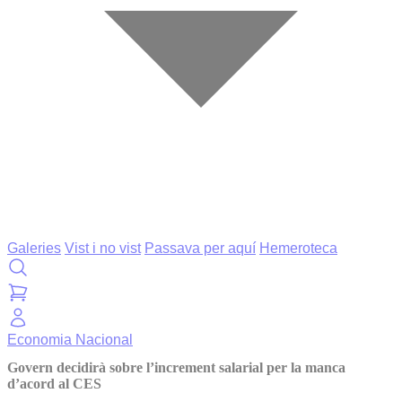
Galeries
Vist i no vist
Passava per aquí
Hemeroteca
Economia
Nacional
Govern decidirà sobre l’increment salarial per la manca
d’acord al CES