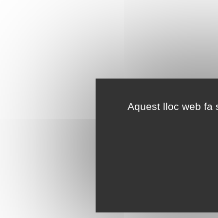
Aquest lloc web fa s