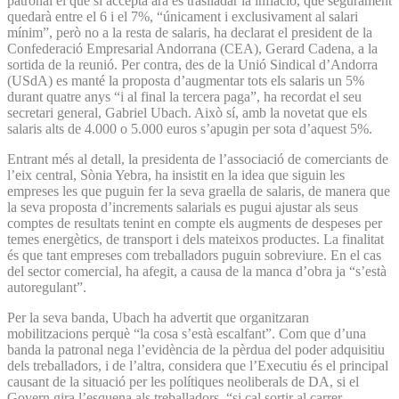
patronal el que sí accepta ara és traslladar la inflació, que segurament
quedarà entre el 6 i el 7%, “únicament i exclusivament al salari
mínim”, però no a la resta de salaris, ha declarat el president de la
Confederació Empresarial Andorrana (CEA), Gerard Cadena, a la
sortida de la reunió. Per contra, des de la Unió Sindical d’Andorra
(USdA) es manté la proposta d’augmentar tots els salaris un 5%
durant quatre anys “i al final la tercera paga”, ha recordat el seu
secretari general, Gabriel Ubach. Això sí, amb la novetat que els
salaris alts de 4.000 o 5.000 euros s’apugin per sota d’aquest 5%.
Entrant més al detall, la presidenta de l’associació de comerciants de
l’eix central, Sònia Yebra, ha insistit en la idea que siguin les
empreses les que puguin fer la seva graella de salaris, de manera que
la seva proposta d’increments salarials es pugui ajustar als seus
comptes de resultats tenint en compte els augments de despeses per
temes energètics, de transport i dels mateixos productes. La finalitat
és que tant empreses com treballadors puguin sobreviure. En el cas
del sector comercial, ha afegit, a causa de la manca d’obra ja “s’està
autoregulant”.
Per la seva banda, Ubach ha advertit que organitzaran
mobilitzacions perquè “la cosa s’està escalfant”. Com que d’una
banda la patronal nega l’evidència de la pèrdua del poder adquisitiu
dels treballadors, i de l’altra, considera que l’Executiu és el principal
causant de la situació per les polítiques neoliberals de DA, si el
Govern gira l’esquena als treballadors, “si cal sortir al carrer,