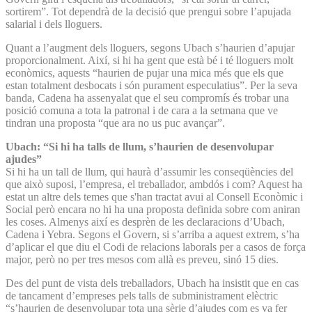
sortirem”. Tot dependrà de la decisió que prengui sobre l’apujada
salarial i dels lloguers.
Quant a l’augment dels lloguers, segons Ubach s’haurien d’apujar
proporcionalment. Així, si hi ha gent que està bé i té lloguers molt
econòmics, aquests “haurien de pujar una mica més que els que
estan totalment desbocats i són purament especulatius”. Per la seva
banda, Cadena ha assenyalat que el seu compromís és trobar una
posició comuna a tota la patronal i de cara a la setmana que ve
tindran una proposta “que ara no us puc avançar”.
Ubach: “Si hi ha talls de llum, s’haurien de desenvolupar
ajudes”
Si hi ha un tall de llum, qui haurà d’assumir les conseqüències del
que això suposi, l’empresa, el treballador, ambdós i com? Aquest ha
estat un altre dels temes que s'han tractat avui al Consell Econòmic i
Social però encara no hi ha una proposta definida sobre com aniran
les coses. Almenys així es desprèn de les declaracions d’Ubach,
Cadena i Yebra. Segons el Govern, si s’arriba a aquest extrem, s’ha
d’aplicar el que diu el Codi de relacions laborals per a casos de força
major, però no per tres mesos com allà es preveu, sinó 15 dies.
Des del punt de vista dels treballadors, Ubach ha insistit que en cas
de tancament d’empreses pels talls de subministrament elèctric
“s’haurien de desenvolupar tota una sèrie d’ajudes com es va fer