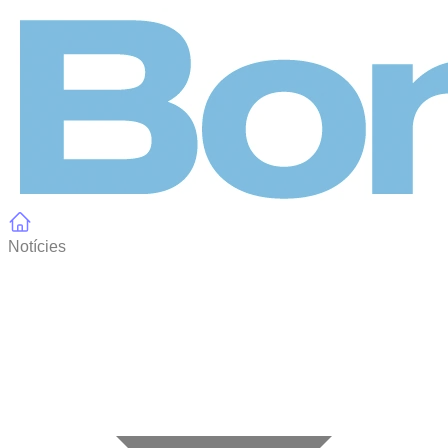
Panell de gestió de galetes
Notícies